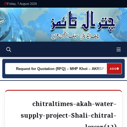
Friday, 7 August 2026
Request for Quotation (RFQ) – MHP Khot – AKRSP
Reque
►
►
ADS
chitraltimes-akah-water-
supply-project-Shali-chitral-
lower (12)