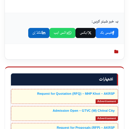
یہ خبر شیئر کریں:
فیس بک
ایکس
واٹس ایپ
لنکڈ اِن
اشتہارات
Request for Quotation (RFQ) – MHP Khot – AKRSP
Admission Open – GTVC (W) Chitral City
Request for Proposals (RFP) – AKRSP