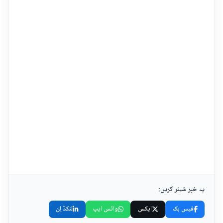
یہ خبر شیئر کریں:
فیس بک
ایکس
واٹس ایپ
لنکڈ اِن