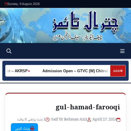
Sunday, 9 August 2026
P Khot – AKRSP
Admission Open – GTVC (W) Chitral City
R
►
ADS
►
gul-hamad-farooqi
1 منٹ پڑھنے کا وقت
•
Saif Ur Rehman Aziz
•
April 27, 2024
پرنٹ کریں