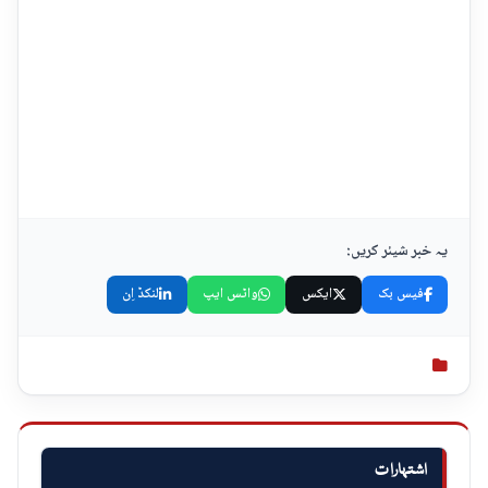
یہ خبر شیئر کریں:
فیس بک
ایکس
واٹس ایپ
لنکڈ اِن
اشتہارات