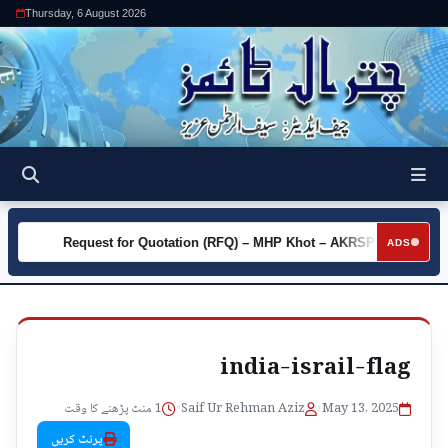
Thursday, 6 August 2026
ty
Request for Quotation (RFQ) – MHP Khot – AKRSP
Requ
►
►
ADS
india-israil-flag
1 منٹ پڑھنے کا وقت
•
Saif Ur Rehman Aziz
•
May 13, 2025
پرنٹ کریں