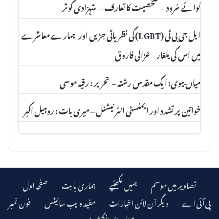
نوائے سُرود – شخصیت کا تعارف – شہزادی کوثر
ایل جی بی ٹی (LGBT)کی نظریاتی جڑیں اور ہمارے معاشرے
میں اس کی یلغار- غزالی فاروق
میاں بیوی: ایک مقدس رشتہ – تحریر : رقیہ موسی
خواتین پر تشدد اور ایمنسٹی انٹرنیشنل – میری بات : روہیل اکبر
تصاویر میں موسم
ہمیں لکھئیے
ہماری بابت
صفحہ اول
دیگر اؔن لائن اخبارات
مفید ویب سائیٹس
فون نمبر