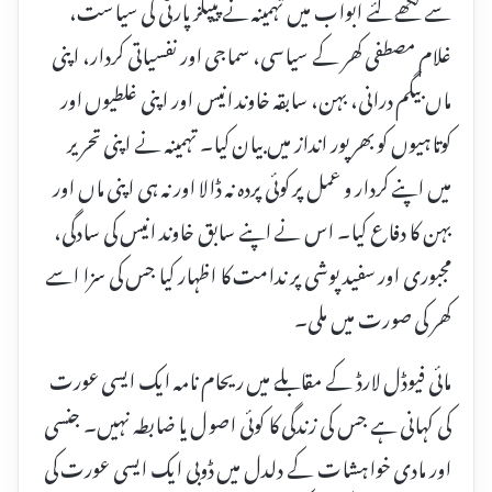
سے لکھے گئے ابواب میں تہمینہ نے پیپلز پارٹی کی سیاست،
غلام مصطفی کھر کے سیاسی، سماجی اور نفسیاتی کردار، اپنی
ماں بیگم درانی، بہن، سابقہ خاوند انیس اور اپنی غلطیوں اور
کوتاہیوں کو بھرپور انداز میں بیان کیا۔ تہمینہ نے اپنی تحریر
میں اپنے کردار و عمل پر کوئی پردہ نہ ڈالا اور نہ ہی اپنی ماں اور
بہن کا دفاع کیا۔ اس نے اپنے سابق خاوند انیس کی سادگی،
مجبوری اور سفید پوشی پر ندامت کا اظہار کیا جس کی سزا اسے
کھر کی صورت میں ملی۔
مائی فیوڈل لارڈ کے مقابلے میں ریحام نامہ ایک ایسی عورت
کی کہانی ہے جس کی زندگی کا کوئی اصول یا ضابطہ نہیں۔ جنسی
اور مادی خواہشات کے دلدل میں ڈوبی ایک ایسی عورت کی