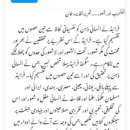
فرائیڈ نے انسانی ذہن کو نفسیاتی لحاظ سے تین حصوں میں
تقسیم کیا ہے۔ فرائیڈ کے اس نظریے پر محققین نے بھرپور
محنت کی مگر شعور، تحت الشعور اور لاشعور کی حدوں کو پھلانگنے
میں ناکام رہے۔ سگمنڈ فرائیڈ پہلا شخص نہیں جس نے انسانی
ذہن پر تحقیق کی اور اسے تین حصوں میں تقسیم کیا۔ فرائیڈ
سے پہلے بابلی، یونانی، چینی، مصری، ہندی، ایرانی اور
مسلمان حکمأ، علمأ اور فلاسفہ نے انسانی عقل و شعور اور اس
کی تخلیقی، تعمیری اور تخریبی صلاحیتوں اور بنیادی جبلت پر
سینکڑوں کتابیں لکھیں جس کی وجہ سے آنے والے ادوار میں