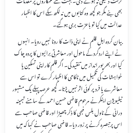
بھی بنے مگر جو کچھ وہ کتابوں میں نہ لکھ سکے اس کا اظہار
عدالت میں کیا تو باعزت بری ہوگئے۔
بیان کردہ اہل قلم نے اپنی ذات کا رونا نہیں رویا۔ انہوں
نے اپنے اردگردکے ماحول اور معاشرتی برائیوں کا پردہ چاک
کیا اور بھرپور انداز میں تنقید کی۔ اگر قلم کار اپنی تسکین یا
خواہشات کی تکمیل میں ناکامی کا اظہار کرے تو اس سے
معاشرے یا فرد پر کوئی اثر نہیں پڑتا۔ کچھ عرصہ پہلے یک مشہور
ٹیلیویژن اینکر نے مرحوم قاضی حسین احمد کے سامنے تہمینہ
درانی کے ناول بلس فہمی کا ذکر چھیڑا اور قاضی صاحب سے
اس پرتبصرہ کرنے پر زور دیا۔ قاضی صاحب نے کہا کہ میں