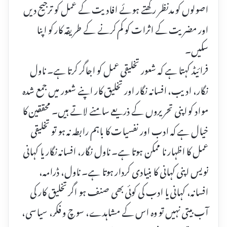
اصولوں کو مدنظر رکھتے ہوئے افادیت کے عمل کو ترجیح دیں
اور مضریت کے اثرات کو کم کرنے کے طریقہ کار کو اپنا
سکیں۔
فرائیڈ کہتا ہے کہ شعور تخلیقی عمل کو اجاگر کرتا ہے۔ ناول
نگار، ادیب، افسانہ نگار اور تخلیق کار اپنے شعور میں جمع شدہ
مواد کو اپنی تحریروں کے ذریعے سامنے لاتے ہیں۔ محققین کا
خیال ہے کہ ادب اور نفسیات کا باہم رابطہ نہ ہو تو تخلیقی
عمل کا اظہار نا ممکن ہوتا ہے۔ ناول نگار، افسانہ نگار یا کہانی
نویس اپنی کہانی کا بنیادی کردار ہوتا ہے۔ ناول، ڈرامہ،
افسانہ، کہانی یا ادب کی کوئی بھی صنف ہو اگر تخلیق کار کی
آب بیتی نہیں تو وہ اس کے مشاہدے، سوچ و فکر، سیاسی،