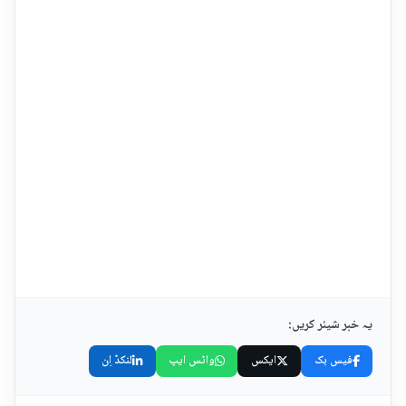
یہ خبر شیئر کریں:
فیس بک
ایکس
واٹس ایپ
لنکڈ اِن