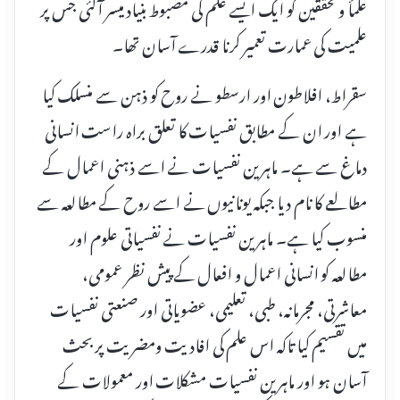
علمأ و محققین کو ایک ایسے علم کی مضبوط بنیاد میسر آگئی جس پر
علمیت کی عمارت تعمیر کرنا قدرے آسان تھا۔
سقراط، افلاطون اور ارسطو نے روح کو ذہن سے منسلک کیا
ہے اور ان کے مطابق نفسیات کا تعلق براہ راست انسانی
دماغ سے ہے۔ ماہرین نفسیات نے اسے ذہنی اعمال کے
مطالعے کا نام دیا جبکہ یونانیوں نے اسے روح کے مطالعہ سے
منسوب کیا ہے۔ ماہرین نفسیات نے نفسیاتی علوم اور
مطالعہ کو انسانی اعمال و افعال کے پیش نظر عمومی،
معاشرتی، مجرمانہ، طبی، تعلیمی، عضویاتی اور صنعتی نفسیات
میں تقسیم کیا تاکہ اس علم کی افادیت ومضریت پر بحث
آسان ہو اور ماہرین نفسیات مشکلات اور معمولات کے