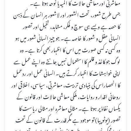
معاشرتی اور معاشی حالات کا المیہ یا نوحہ ہوتا ہے۔
جس طرح شعور، تحت الشعور اور لاشعور ہر انسان کے ذہن
کا حصہ ہے ویسے ہی سوچ و فکر، مشاہد، تخیل اور تصور
انسانی عقل و شعور کا خاصہ ہے۔ جو چیز انسانی شعور میں ہو
وہ کسی نہ کسی صورت میں اس کا اظہار بھی کرتا ہے۔ وہ
لوگ جو کاغذ و قلم کا استعمال نہیں جانتے وہ اپنے عمل سے
اپنی خواہشات کا اظہار کرتے ہیں۔ انسانی عمل اور ردعمل
کا انحصاراس کی بنیادی تربیت، معاشرتی، سیاسی، اخلاقی اور
روحانی اقدار و روایات، ملکی معاشی حالات اور قانون کے
یکساں نفاذ پر ہوتا ہے۔ مثالی معاشرہ اور مثالی ریاست کا
تصور (یوٹوپیا) تو موجود ہے مگر قدرت کے قانون کے تحت
ایسا ممکن نہیں۔ اسی طرح انسانی خواہشات اور تصورات