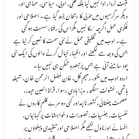
مثبت کردار ادا نہیں کیا بلکہ علمی، ادبی، سیاسی، سماجی اور
دیگر سرگرمیوں میں تنرلی کا رجحان بڑھ گیا ہے۔ اصلاحی اور
فکری عمل اگرچہ ُرکا نہیں مگراس کی رفتار سست ہوگئی
ہے۔ ادب میں تخلیقی عمل نے نئی سمت کا تعین کر لیا ہے
جس کی وجہ سے لکھنے اور اظہار خیال کرنے والوں کی ایک نئی
پود سامنے آئی ہے جس پر تبصرہ ممکن ہی نہیں رہا۔
اردو ادب میں منٹو، رحیم گل، خان فضل الرحمن خان، جمیلہ
ہاشمی، خشونت سنگھ، مرزا ہادی رسوا، قراۃ العین حیدر،
عصمت چغتائی، کشور نائیداور کئی دوسرے قلم کاروں نے
نفسیات، جنسیات، تصورات و خواہشات پر کہانیاں،
افسانے اور ناول لکھے مگر اصلاحی اور تنقیدی پہلوؤں پر
گرفت ڈھیلی نہ ہونے دی۔ بہت سے قلمکاروں پر مقدمات