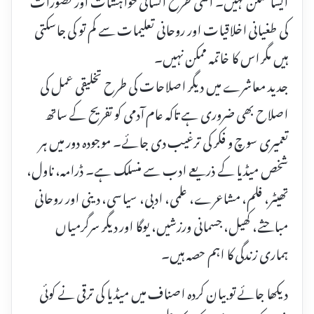
کی طغیانی اخلاقیات اور روحانی تعلیمات سے کم تو کی جاسکتی
ہیں مگر اس کا خاتمہ ممکن نہیں۔
جدید معاشرے میں دیگر اصلاحات کی طرح تخلیقی عمل کی
اصلاح بھی ضروری ہے تاکہ عام آدمی کو تفریح کے ساتھ
تعمیری سوچ و فکر کی ترغیب دی جائے۔ موجودہ دور میں ہر
شخص میڈیا کے ذریعے ادب سے منسلک ہے۔ ڈرامہ، ناول،
تھیٹر، فلم، مشاعرے، علمی، ادبی، سیاسی، دینی اور روحانی
مباحثے، کھیل، جسمانی ورزشیں، یوگا اور دیگر سرگرمیاں
ہماری زندگی کا اہم حصہ ہیں۔
دیکھا جائے تو بیان کردہ اصناف میں میڈیا کی ترقی نے کوئی