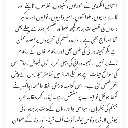
اسحاق الکندی نے عورتوں، کنیزوں، غلاموں، ناچنے اور
گانے والیوں، طوائفوں، امیر ذادیوں، نوابوں اور جاگیر
داروں کی نفسیات پر جو کچھ لکھا وہ تقسیم ہند سے پہلے بھی
تھا اور آج بھی ہے۔ واجدہ تبسم کی تحریروں پر تبصرہ ممکن
ہے مگر تہمینہ درانی کی بلس فہمی اور ریحام خان کے ریحام
نامے پر نہیں۔ تہمینہ درانی کی پہلی تحریر “مائی فیوڈل لارڈ” اس
کی سوانح حیات ہے جو کھلے انداز میں تمامتر سچائیوں کے پیش
نظر لکھی گئی ہے۔ اس کتاب کا پیش لفظ عاصمہ جہانگیر نے
لکھا جو کل نو ابواب پر مشتمل ہے۔ لیڈر، کھر بمقابلہ کھر،
جہنم کی ٹیکریاں، سیاسی جانور، ماں کے پیٹ پر پردہ، مائی
نیوڈل لارڈ، بروٹوس یوٹو، آؤٹ آف شیڈو اور دغا کے عنوان