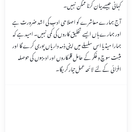
کہانی جیسے بیان کرنا ممکن نہیں۔
آج ہمارے معاشرے کو اصلاحی ادب کی اشد ضرورت ہے
اور ہمارے ہاں ایسے تخلیق کاروں کی کمی نہیں۔ امید ہے کہ
ہمارا میڈیا اس سلسلے میں اپنی ذمہ داریاں پوری کرے گا اور
مثبت سوچ و فکر کے حامل قلمکاروں اور ادیبوں کی حوصلہ
افزائی کے لئے لائحہ عمل تیار کریگا۔