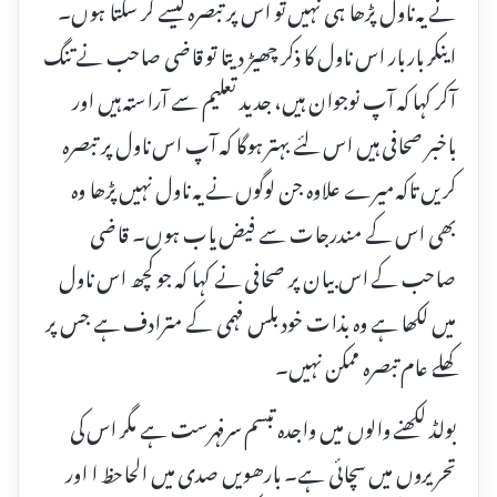
نے یہ ناول پڑھا ہی نہیں تو اس پر تبصرہ کیسے کر سکتا ہوں۔
اینکر بار بار اس ناول کا ذکر چھیڑ دیتا تو قاضی صاحب نے تنگ
آکر کہا کہ آپ نوجوان ہیں، جدید تعلیم سے آراستہ ہیں اور
باخبر صحافی ہیں اس لئے بہتر ہوگا کہ آپ اس ناول پر تبصرہ
کریں تاکہ میرے علاوہ جن لوگوں نے یہ ناول نہیں پڑھا وہ
بھی اس کے مندرجات سے فیض یاب ہوں۔ قاضی
صاحب کے اس بیان پر صحافی نے کہا کہ جو کچھ اس ناول
میں لکھا ہے وہ بذات خود بلس فہمی کے مترادف ہے جس پر
کھلے عام تبصرہ ممکن نہیں۔
بولڈ لکھنے والوں میں واجدہ تبسم سرفہرست ہے مگر اس کی
تحریروں میں سچائی ہے۔ بارھویں صدی میں الحاحظ ا اور