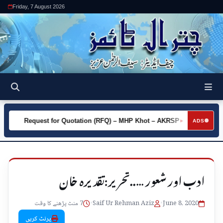
Friday, 7 August 2026
Request for Quotation (RFQ) – MHP Khot – AKRSP
Request 
►
ADS
ادب اور شعور …..تحریر:تقدیرہ خان
June 8, 2020
•
Saif Ur Rehman Aziz
•
7 منٹ پڑھنے کا وقت
پرنٹ کریں