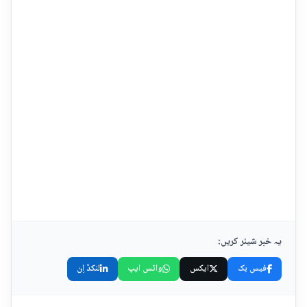
یہ خبر شیئر کریں:
فیس بک
ایکس
واٹس ایپ
لنکڈ اِن