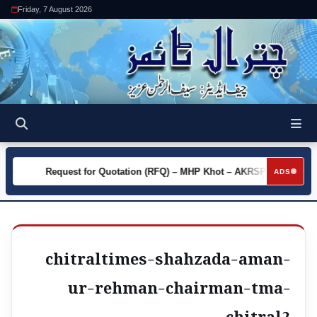
Friday, 7 August 2026
ty
Request for Quotation (RFQ) – MHP Khot – AKRSP
Requ
►
►
ADS
chitraltimes-shahzada-aman-
ur-rehman-chairman-tma-
chitral2