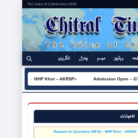
The Voice of Chitral since 2004
فحہ
ویڈیوز
موسم
چترال
انگریزی
tion (RFQ) – MHP Khot – AKRSP
Admission Open – GTVC (
►
اشتہارات
Request for Quotation (RFQ) – MHP Khot – AKRSP