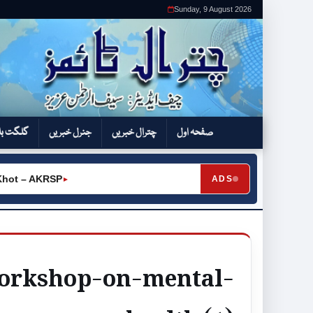
Sunday, 9 August 2026
صفحہ اول
چترال خبریں
جنرل خبریں
گلگت بل
 – AKRSP
ADS
►
workshop-on-mental-