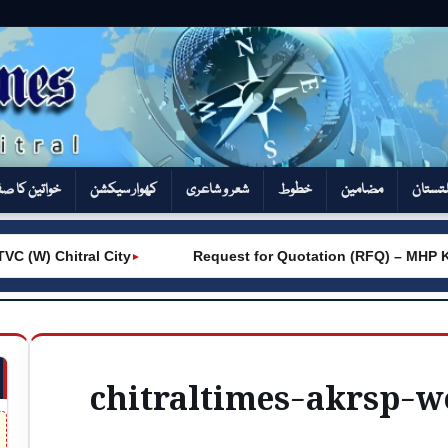
تستان
مضامین
خطوط
شعر و شاعری
کھوار سیکشن‎
خواتین کا ص
W) Chitral City
Request for Quotation (RFQ) – MHP Khot
►
chitraltimes-akrsp-