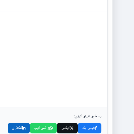
یہ خبر شیئر کریں:
فیس بک
ایکس
واٹس ایپ
لنکڈ اِن