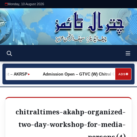
Monday, 10 August 2026
 Khot – AKRSP
Admission Open – GTVC (W) Chitral City
R
►
►
ADS
chitraltimes-akahp-organized-
two-day-workshop-for-media-
persons (4)