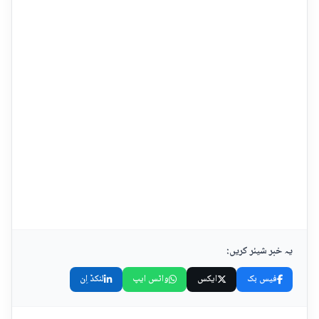
یہ خبر شیئر کریں:
فیس بک
ایکس
واٹس ایپ
لنکڈ اِن