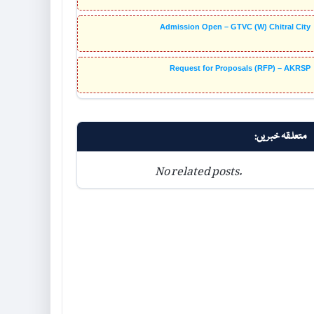
Admission Open – GTVC (W) Chitral City
Request for Proposals (RFP) – AKRSP
متعلقہ خبریں:
No related posts.