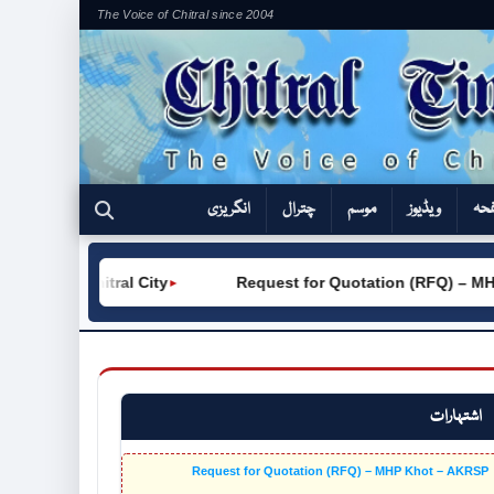
The Voice of Chitral since 2004
فحہ
ویڈیوز
موسم
چترال
انگریزی
C (W) Chitral City
Request for Quotation (RFQ) – MHP 
►
اشتہارات
Request for Quotation (RFQ) – MHP Khot – AKRSP