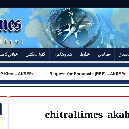
تستان
مضامین
خطوط
شعر و شاعری
کھوار سیکشن‎
خواتین کا ص
Khot – AKRSP
Request for Proposals (RFP) – AKRSP
►
►
chitraltimes-aka