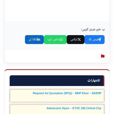
یہ خبر شیئر کریں:
فیس بک
ایکس
واٹس ایپ
لنکڈ اِن
اشتہارات
Request for Quotation (RFQ) – MHP Khot – AKRSP
Admission Open – GTVC (W) Chitral City