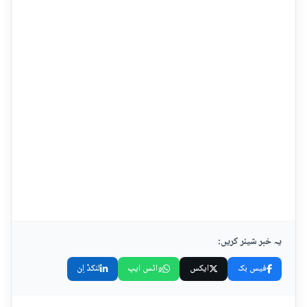
یہ خبر شیئر کریں:
فیس بک
ایکس
واٹس ایپ
لنکڈ اِن