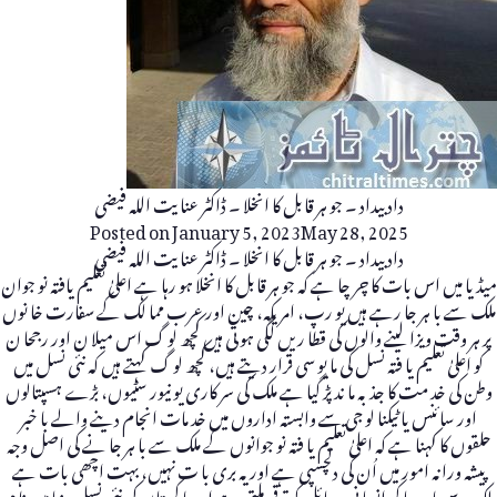
داد بیداد ۔ جو ہر قابل کا انخلا ۔ ڈاکٹر عنا یت اللہ فیضی
Posted on
January 5, 2023
May 28, 2025
داد بیداد ۔ جو ہر قابل کا انخلا ۔ ڈاکٹر عنا یت اللہ فیضی
میڈیا میں اس بات کا چر چا ہے کہ جو ہر قابل کا انخلا ہو رہا ہے اعلیٰ تعلیم یافتہ نو جوان
ملک سے با ہر جا رہے ہیں یو رپ، امریکہ، چین اور عرب مما لک کے سفارت خا نوں
پر ہر وقت ویزا لینے والوں کی قطا ریں لگی ہو تی ہیں کچھ لو گ اس میلا ن اور رجحا ن
کو اعلیٰ تعلیم یا فتہ نسل کی ما یو سی قرار دیتے ہیں، کچھ لو گ کہتے ہیں کہ نئی نسل میں
وطن کی خد مت کا جذبہ ما ند پڑ گیا ہے ملک کی سر کاری یو نیور سٹیوں، بڑے ہسپتالوں
اور سائنس یا ٹیکنا لو جی سے وابستہ اداروں میں خد مات انجام دینے والے با خبر
حلقوں کا کہنا ہے کہ اعلیٰ تعلیم یا فتہ نو جوانوں کے ملک سے با ہر جا نے کی اصل وجہ
پیشہ ورانہ امور میں اُن کی دلچسپی ہے اور یہ بری با ت نہیں، بہت اچھی بات ہے
ملک سے با ہر جا کر انسا نی وسائل کو ترقی ملتی ہے اور پا کستان کی نئی نسل دنیا میں نا م