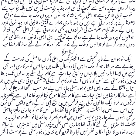
پیدا کر رہی ہے یہ وطن سے محبت کی کمی اور جذبہ خدمت کی کمی نہیں بلکہ خو ب سے
خو ب تر کی تلا ش ہے جو اعلی تعلیم یا فتہ نو جوانوں کو بیرون ملک جا نے کے مواقع
ڈھونڈ نے پر مجبور کر تی ہے اس کی ذمہ داری ہمارے آئینی، قانونی اور معا شرتی کمزور
یوں کے ساتھ نظام حکومت کی خر ابیوں پر بھی عائد ہو تی ہے اگر اعلیٰ تعلیم یا فتہ نو
جوانوں کو بیرون ملک جا نے سے روکنا ہے تو ہمیں اپنی آئینی، قانونی اور انتظامی خرا
بیوں کو دور کر کے نو جوانوں کو ملک کے اندر تعلیم اور کا م کے لئے ساز گار فضا مہیا
کرنا ہو گا
ایک نو جوان نے نار تھمپٹن سے انجینئر نگ کی اعلیٰ ڈگری حا صل کی خد مت کے
جذبے سے سر شار ہو کر ملک واپس آیا دو سال ملک میں رہا اس کو سر کاری اور نجی
شعبے میں ایسا ادارہ نہیں ملا جہاں وہ اپنی مہا رت سے کام لے سکے دو سالوں تک بر طا
نیہ کی یو نیور سٹی سے اس کو واپس آنے اور کام کرنے کی پیشکش ہو تی رہی ملک میں جو
تیاں چٹخا نے سے واپس اپنی یونیور سٹی جانا اُس نے منا سب سمجھا اور چلا گیا اگر
اُسے ساز گار فضا میں اپنی مہارت سے کا م لینے کا مو قع ملتا تو وہ خا ندان سے بچھڑ نا ہر
گز قبول نہ کر تا ایک خا تون تر کی سے فزکس میں پی ایچ ڈی کر کے وطن واپس آگئی تر کی
میں اس نے جس پرا جیکٹ پر تحقیقی کام کیا تھا یہاں اُس کا م کو جا ری رکھنا چاہتی
تھی انہوں نے چار بڑی یو نیور سٹیوں میں گھوم پھر کر جا ئزہ لیا تو معلوم ہوا کہ یہ پرا
جیکٹ انڈسٹری کے لئے کا رآمد تھا ہماری کسی بھی یو نیور سٹی میں انڈسٹری کے ساتھ
ربط و تعاون کا کوئی امکان نظر نہیں آیا، خا تون کو چائنہ کی یو نیور سٹی نے پو سٹ ڈاکٹر