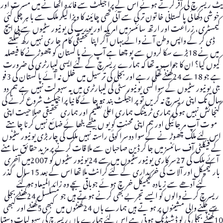
یٹ ریسر چ کی آفر کرتے ہوئے اس کے پرا جیکٹ سے فائدہ اٹھا نے میں مسرت اور
خو شی دکھا ئی پا کستانی خا تون تر کی سے آئی تھی چائینہ کا ویزا لیکر ملک سے با ہر چلی گئی
کیمسٹری، زراعت اور ارتھ سائنسز میں امریکہ اور یو رپ کی یو نیور سٹیوں سے پی ایچ
ڈی کر کے واپس وطن آنے والے یہاں آکر اپنا تحقیقی کام جا ری نہیں رکھ سکتے
میں نے 18بڑے سکا لروں سے پو چھا ہے آپ نے پا کستان کو چھوڑ نے کا فیصلہ
کیوں کیا؟ ان کا جواب یہ تھا کہ ہمارے ریسرچ کے لئے ایسی لیبارٹری کی ضرورت
ہے جو 18سے 24گھنٹے کھلی رہے اور بجلی کی تر سیل میں خلل نہ آئے پا کستان کی 3فو
جی یو نیور سٹیوں کے سوا کسی یو نیور سٹی کی لیبارٹری میں یہ سہو لت نہیں ہے ہم دو
سال تک اپنی ریسرچ نہ کر یں تو پر اجیکٹ بند ہو جا ئے گا نیا پرا جیکٹ شروع کرنے کی
گنجا ئش نہیں ہو گی ہماری ٹریننگ ہماری اعلیٰ تعلیم اور ہماری تحقیقی صلا حیت اپنی
مو ت آپ مر جا ئیگی اور ہم اپنی محنت کو یو ں بیٹھے بٹھا ئے ضا ئع نہیں کرنا چاہتے
اس لئے ملک چھوڑ نے کے سوا دوسرا کوئی راستہ نہیں ملک کی چار بڑی یو نیور سٹیوں
کے فیکلٹی آف سائنسز میں جا کر ڈین صاحبان سے ملا قات کرنے پر مزید حقا ئق سامنے
آئے ملک کی 27سر کاری یو نیورسٹیوں میں سے 24یو نیور سٹیوں کو 2007میں آخری
بار کیمیکل اور آلا ت کی خریداری کے لئے گرانٹ ملا تھا اس کے بعد 15سال گذر
گئے آدھے سے زیادہ کیمیکل خر چ ہوئے جوباقی بچے وہ زائد المیعاد ہوگئے
ریسرچ کرنے والوں کو ایسے تجربے بھی کرنے ہوتے ہیں جو مسلسل 24گھنٹے بجلی
سے چلنے والی مشینوں پر ہو تے ہیں ہمارے ہاں 24گھنٹوں میں کبھی5گھنٹے اور کبھی
10گھنٹے بجلی کی لو ڈ شیڈنگ ہو تی ہے اس لئے ہمارے ہاں ریسرچ کی سہو لیات دستیا