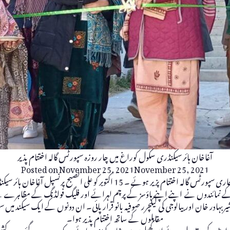
آغاخان ہائر سیکنڈری سکول کوراغ میں چار روزہ سپورٹس گالہ اختتام پذیر
Posted on
November 25, 2021
November 25, 2021
چترال ( چترال ٹائمز رپورٹ ) آغاخان ہائیر سیکنڈری سکول کوراغ میں جاری سپورٹس گا
 نمائندوں نے اپنے اپنے ہاؤسز کے پرچم لہرائے اور فلیگ فولڈنگ کے مظاہرے کئے۔
بہادر خان اور بیالوجی کی لیکچرر صوفیہ بانو قرارپائی۔ ان دونوں کے ایک سیکند می
مقابلوں کے ساتھ اختتام پذیر ہوا۔
 راونڈ کے مقابلے ہوئے ان کھیلوں میں شاپیر کیڑی، پائے دریک، ہوپ گئے، رسہ کش