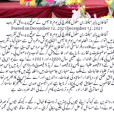
آغاخان ہائیرسیکنڈری سکول گاہکوچ کی یوم تاسیس کے موقع پر پررونق تقریب
Posted on
December 12, 2021
December 12, 2021
آغاخان ہائیرسیکنڈری سکول گاہکوچ کی یوم تاسیس کے موقع پر پررونق تقریب
ہکوچ میں اتوار کے روز اٹھارہواں یوم تاسیس انتہائی جوش وخروش سے منایاگیا۔تق
ے پاکستان کےعلاوہ دیگر امامتی اور آغاخان ایجوکیشن سروس جی۔بی کے اعلیٰ عہددار 
مختلف موضوعات پر تقاریر ،ڈرامے اور خاکے پیش کرکے خوب داد وصول کی۔سکول کے پ
وطالبات نے اے کےیو ای بی کے امتحان میں سب
ہ تر طلبا و طالبات نےملک کے معیاری جامعیات میں داخلہ لینے میں کامیاب ہوئے۔ان
 لائق محنتی اور دیانتدار اساتذہ کی خدمات ، والدین،اور اے کے اس پی کا بھرپور
 تقاضوں کے مطابق بچوں کو تیار کرنا چاہیے اور اکیسوی صدی کے چلنجز کا سامنا ک
کی معاشرتی اقدار اور تعلیم و تربیت پر کام کرنے کی اشد ضرورت ہے
 والدین سے کہا کہ اپنے بچوں کی بہترین تربیت کا خیال رکھے ۔ کیونکہ بچوں کو صرف 
والے مسائل کو حل کرنے کی یقین دہانی کرائی ۔ اور ساتھ ساتھ بچوں کی مجموعی کرکر