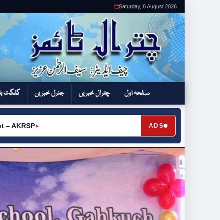
Saturday, 8 August 2026
صفحہ اول
چترال خبریں
جنرل خبریں
گلگت بل
ADS