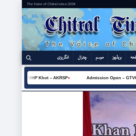
The Voice of Chitral since 2004
فحہ
ویڈیوز
موسم
چترال
انگریزی
– MHP Khot – AKRSP
Admission Open – GTVC (W) Chitral 
►