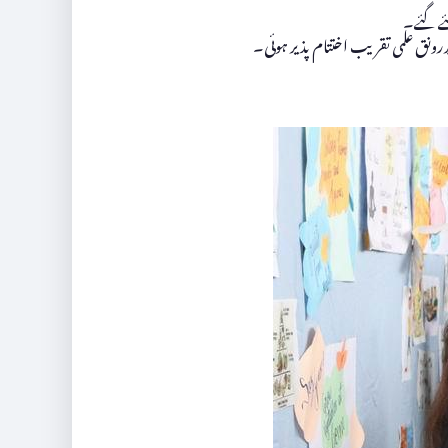
کئے گئے۔
رونق علمی تقریب اختتام پذیر ہوئی۔