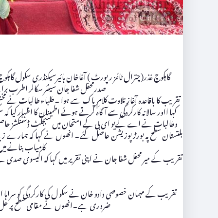
گاہکوچ غذر(چترال ٹائمز رپورٹ ) آغاخان ہائیرسیکنڈری سکول گا
صدرمحفل شفا جان سینئر سکالر اطرب برائ
تقریب کا باقاعدہ آغاز تلاوت کلامِ پاک سے ہوا ۔طلباء طالبات نے 
بلتستان سطح پہ بورڑ پوزیشن حاصل کئے۔ انھوں نے کہا کہ ہمارے زیاد
کامیاب بنانے میں
تقریب کے میر محفل شفا جان نے اپنی تقریر میں کہا کہ اکیسوی صدی کے
تقریب کے مہمان خصوصی دادو خان نے سکو ل کی کارکردگی کو سراہا اور
ضروری ہے۔انھوں نے مقامی سطح پر حل ہونے 