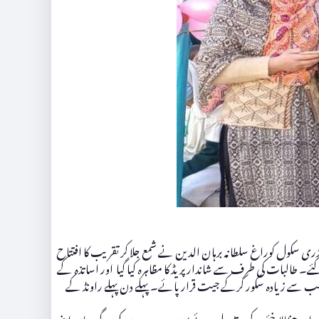
لہ اختتام پزیر ہوئے ۔ 15 اکتوبر کو علی الصبح پرنسپل آغاخان ہائر سیکنڈری سکول کوراغ سلطانہ برہان الدین نے شمع جلا کر تقریب کا افتتاح
 طالبات کی طرف سے شاندار پریڈ کا مظاہرہ کیا گیا اور اساتذہ کے
ں سب سے زیادہ سکور کرکے جیت قرار پائے۔ پہلے دن پہلے راونڈ کے
ی اور چنٹالاخئے کے مقابلے ہوئے یوں دوسرے دن کی سرگرمیاں اپنی