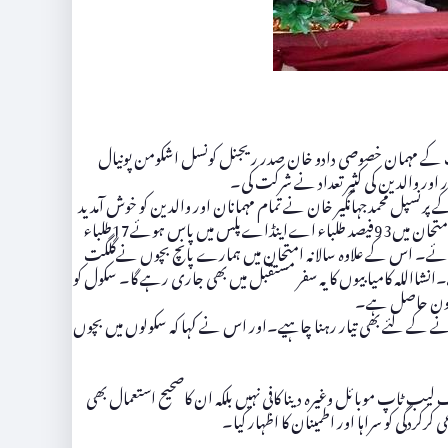
ریب کے مہمان خصوصی دادو خان صدر ریجنل کونسل اشکومن پونیال
اور والدین کی کثیر تعداد نے شرکت کی۔
رنسپل محمدجہانگیر خان نے تمام مہمانان اور والدین کو خوش آمدید
کہا ااور سالانہ کارکردگی سے آگاہ کرتے ہوئے اطمینان کا اظہار کیا کہ سکول کی کارکردگی شاندار ہے تعلیمی سال 2020ء اور 2021ء کےاے کے یو ای بی امتحان میں93فیصد طلباء اےاینڈاےپلس میں پاس ہوئے17طلباء
جکٹ ڈسٹنکشز حاصل کئے71فیصد طلبااے پلس22فیصد اے گریڈ 5 فیصدبی6۔0سی گریڈ میں پاس ہوئے۔ اس کے علاوہ سالانہ امتحان میں ہمارے پانچ بچوں نےگلگت
شااللہ کامیابیوں کا یہ سفر مستقبل میں بھی جاری رہے گا۔ سکول کو
 تعاون حاصل ہے۔
رنے کے لئے بھی تیار رہنا چاہیے۔اور اس نے کہا کہ سکولوں میں بچوں
لیب ٹاپ موبائل وغیرہ دینا کافی نہیں بلکہ ان کاصحیح استعمال بھی
دگی کو سراہا اور اطمینان کا اظہار کیا۔