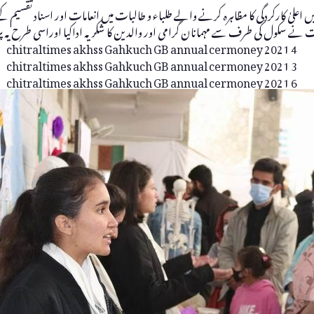
 اعلیٰ کارکردگی کا مظاہرہ کرنے والے طلباء و طالبات میں انعامات اور اسناد تقسیم 
نے سکول کی طرف سے مہمانان گرامی اور والدین کا شکریہ اداکیا اوراسی طرح یہ پر