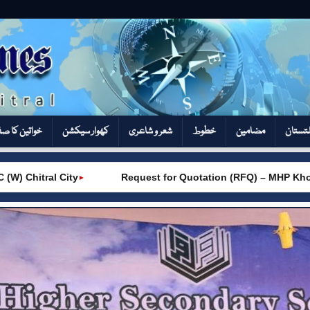
تستان
مضامین
خطوط
شعر و شاعری
کھوار سیکشن‎
خواتین کا ص
City
Request for Quotation (RFQ) – MHP Khot – AKRSP
►
►