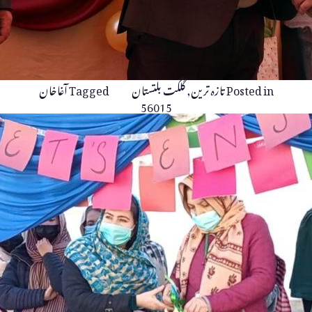
Posted in
تازہ ترین
,
گلگت بلتستان
Tagged
آغاخان
56015