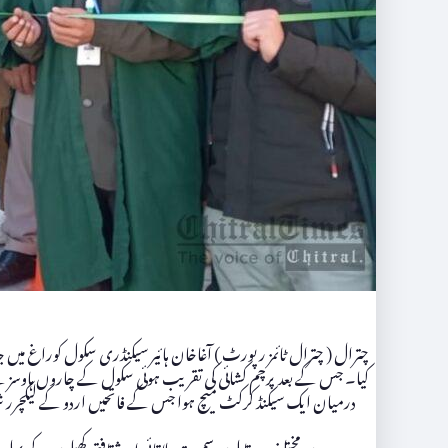
کیا۔ جس کے بعد پرچم کشائی کی تقریب ہوئی سکول کے چاروں ہاوسز کے
درمیان ایک سیکنڈ کرکٹ میچ ہوا جس کے فاتحیں اردو کے لیکچرر شیر
دوسرے دن مختلف مقابلوں سمیت علاقائی اور ثقافتی کھیلوں کے پہلے