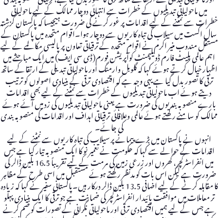
میں ماحولیاتی تبدیلیوں کے خطرات سے انتہائی دوچار ممالک کے لیے ماحولیاتی
خطرات سے نمٹنے کے لیے اقدامات پر غور کرنے کی ضرورت ہیجیسا کہ پاکستان گزشتہ
سال اگست میں سیلاب کی تباہ کاریوں سے دوچار ہوا۔اقوام متحدہ میں پاکستان کے
مستقل مندوب منیر اکرم نے اقوام متحدہ کے ترقیاتی تعاون پر پالیسی مکالمے کے لیے
اہم عالمی پلیٹ فارم ڈویلپمنٹ کوآپریشن فورم(ڈی سی ایف) میں ایک مباحثے میں
اظہار خیال کرتے ہوئے کہا کہ گلوبل وارمنگ اور ماحولیاتی تبدیلی کے ارتقاکے ساتھ
ترقی کا تصور بدل گیا ہے یہی وجہ ہے کہ اقتصادی ترقی کے بنیادی اصولوں کو ترتیب
دیتے ہوئے اب ماحولیاتی تبدیلیوں کے خطرات سے نمٹنے کے لیے بھی اقدامات
بارے منصوبہ بندیوں کی ضرورت ہے یعنی ماحولیاتی تبدیلیوں کی زد میں آئے ہوئے
ممالک کو سامنے رکھتے ہوئے عالمی وعلاقائی ترقیاتی اہداف اور اقدامات کی منصوبہ بندی
کی جائے۔
انہوں نے پاکستان میں بڑے پیمانے پر سیلاب کی تباہ کاریوں سے نمٹنے کے لیے
اقدامات کے حوالے سے کہا کہ حکومت نے تعمیر نو کا ایک منصوبہ تیار کیا ہے جس
میں انفراسٹرکچر، گھروں اور زرعی زمین کی مرمت کے لیے تقریباً 16.5 بلین ڈالر کی
ضرورت ہے لیکن اس بات کو مدنظر رکھتے ہوئے مستقبل میں اسی طرح کے مظاہر
کا مقابلہ کرنے کے لیے اضافی 13.5 بلین ڈالر درکار ہیں۔پاکستانی سفیر نے کہا کہ زیادہ
تر معاملات میں موافقت پائیدار انفراسٹرکچر کی ضمانت ہے جو ترقی کا ایک بنیادی پہلو
ہے جس کے لیے ہمیں اقتصادی ترقی اور ماحولیاتی نگرانی کے تصورات کو ضم کرنے