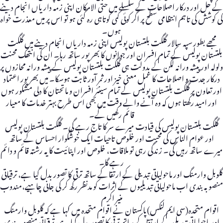
کے حل اور درکار اصلاحات کے سلسلے میں حتی الامکان اپنی زمہ داریاں انجام دینے
کی کوشش کی تاہم انتظامی سطح پر اگر کوئی کمی کوتاہی رہ گئی ہو تو اس پر میں معذرت خواہ
ہوں۔
مجھے بطور سپہ سالار گلگت بلتستان پولیس اپنی زمہ داریاں انجام دینے میں گلگت
بلتستان پولیس کے تمام افسران اور جوانوں کا بھرپور ساتھ رہا۔ ان کی انتھک محنت
ولولہ اور پیشہ ورانہ لگن کے بدولت ہی گلگت بلتستان پولیس کے پیشہ ورانہ محازوں پر
درکار جدت و اصلاحات کا عمل معنی خیز اور ثمر آور ثابت ہوسکا۔ میں بھرپور اعتماد
اور تعاون پر گلگت بلتستان پولیس کے تمام سینئر افسران و ماتحتان کا دلی مشکور ہوں
اور امید رکھتا ہوں کہ وہ آنے والے وقت میں بھی اس طرح بہتر خدمات کا معیار
قائم رکھیں گے۔
گلگت بلتستان پولیس کی قیادت میرے سر کا تاج رہے گی۔ گلگت بلتستان پولیس
اور عوام الناس کی محبت اور خلوص تاحیات ایک خوشگوار احساس کے ساتھ
میرے ساتھ رہیں گی۔ زندگی رہی تو ملاقات، خلوص اور اپنائیت کا یہ رشتہ قائم و دائم
رہے گا۔
گلوبل وارمنگ اور ماحولیاتی تبدیلی کے ارتقاکے ساتھ ترقی کا تصور بدل گیا ہے، ترقیاتی
منصوبہ بندی اب ماحولیاتی تبدیلیوں کے اثرات کو مدنظر رکھ کر کی جانی چاہیے،مندوب
منیر اکرم
اقوام متحدہ(سی ایم لنکس)پاکستان نے اقوام متحدہ میں کہا ہے کہ گلوبل وارمنگ
اور ماحولیاتی تبدیلی کے ارتقاکے ساتھ ترقی کا تصور بدل گیا ہے، ترقیاتی منصوبہ بندی