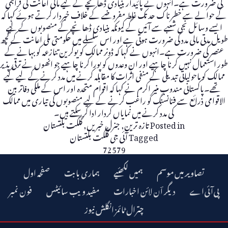
کی ضرورت ہے۔انہوں نے پائیدار بنیادی ڈھانچے کے لیے مالی اعانت کی فراہمی
کے حوالے سے خطرناک حد تک غلط مفروضے کے خلاف خبردار کرتے ہوئے کہا کہ
ایسے وسائل نجی شعبے سے آئیں گے کیونکہ بنیادی ڈھانچے کے منصوبوں کے لیے
طویل مدتی مالی مدد کی ضرورت ہوتی ہے اور اس سلسلے میں حکومتی ملی اعانت کے کچھ
عنصر کی ضرورت ہے۔انہوں نے کہا کہ ڈونر ممالک کو یوکرین تنازعہ کو بہانے کے
طور استعمال نہیں کرنا چاہیے اور ان وعدوں کو پورا کرنا چاہیے جو انھوں نے ترقی پذیر
ممالک کو ماحولیاتی تبدیلی کے منفی اثرات کا مقابلہ کرنے میں مدد کرنے کے لیے کیے
تھے۔پاکستانی مندوب منیر اکرم نے کہا کہ اقوام متحدہ اور اس کے ملکی دفاتر بین
الاقوامی ذرائع سے فنانسنگ کو راغب کرنے کے لیے منصوبوں کی تیاری میں ممالک
کی مدد کرنے میں نمایاں کردار ادا کر سکتے ہیں۔
Posted in
تازہ ترین
,
جنرل خبریں
,
گلگت بلتستان
Tagged
آئی جی گلگت بلتستان
72579
تصاویر میں موسم
ہمیں لکھئیے
ہماری بابت
صفحہ اول
دیگر اؔن لائن اخبارات
مفید ویب سائیٹس
فون نمبر
چترال ٹائمز انگلش نیوز