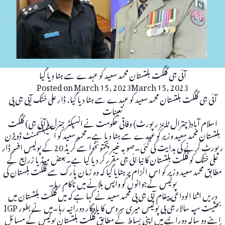
آئی جی گلگت بلتستان محمد سعید کو عہدے سے ہٹا دیا گیا
Posted on
March 15, 2023
March 15, 2023
آئی جی گلگت بلتستان محمد سعید کو عہدے سے ہٹا دیا گیا، ڈار علی خٹک آیی جی پی
تعینات
اسلام آباد(چترال ٹایمز رپورٹ) وفاقی حکومت نے انسپکٹر جنرل (آئی جی) گلگت
بلتستان محمد سعید وزیر کو عہدے سے ہٹا دیا ہے۔محمد سعید کو اسٹیبلشمنٹ ڈویڑن
رپورٹ کرنے کی ہدایت کی گئی۔صوبہ خیبر پختونخوا سے گریڈ 20 کے پولیس افسر ڈار
علی خٹک کو گلگت بلتستان کا نیا ائی جی مقرر کر دیا گیا ہے۔بعض میڈیا زرایع کے
مطابق محمد سعید وزیر کو اس الزام پر ہٹایا گیا کہ وہ زمان پارک سے گلگت بلستان کی
پولیس کےجوانوں کو واپس بلانے میں ناکام رہا۔
دریں اثنا الوداعی پیغام آیی جی پی محمد سعید نے کہا ہے کہ میں گلگت بلتستان میں
بحثیت سپہ سالار جی بی پولیس میری سروس کا یادگار دورانیہ رہا۔میں نے بطور IGP
اپنے دو سالہ دورانیے میں اپنی بساط کے مطابق گلگت بلتستان پولیس کے مسائل