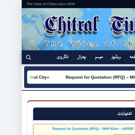
The Voice of Chitral since 2004
فحہ
ویڈیوز
موسم
چترال
انگریزی
TVC (W) Chitral City
Request for Quotation (RFQ) – MH
►
اشتہارات
Request for Quotation (RFQ) – MHP Khot – AKRSP