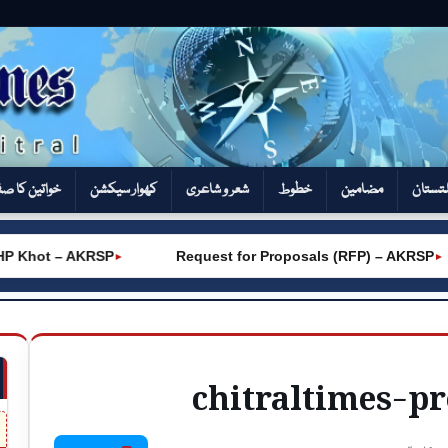
تستان
مضامین
خطوط
شعر و شاعری
کھوار سیکشن‎
خواتین کا ص
P Khot – AKRSP
Request for Proposals (RFP) – AKRSP
►
►
chitraltimes-p