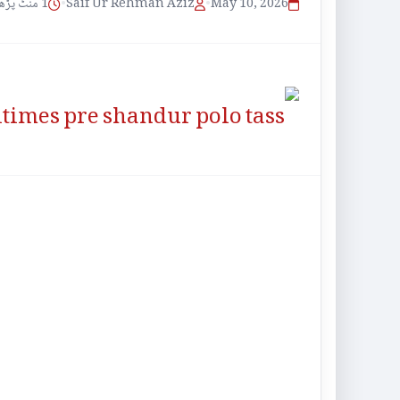
1 منٹ پڑھنے کا وقت
•
Saif Ur Rehman Aziz
•
May 10, 2026