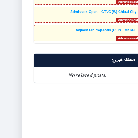
Admission Open – GTVC (W) Chitral City
Request for Proposals (RFP) – AKRSP
متعلقہ خبریں:
No related posts.