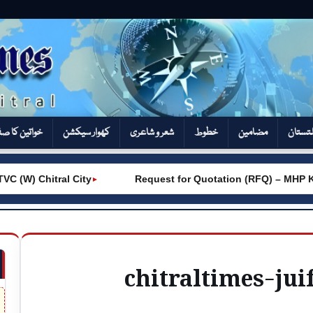
تستان
مضامین
خطوط
شعر و شاعری
کھوار سیکشن‎
خواتین کا ص
(W) Chitral City
Request for Quotation (RFQ) – MHP Kh
►
chitraltimes-ju