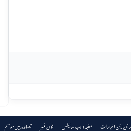
ر اؔن لائن اخبارات
مفید ویب سائیٹس
فون نمبر
تصاویر میں موسم