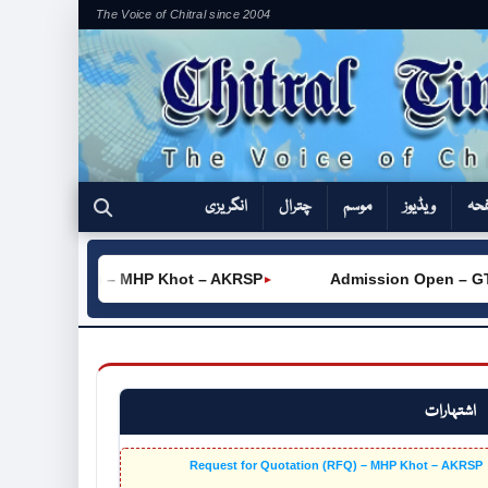
The Voice of Chitral since 2004
فحہ
ویڈیوز
موسم
چترال
انگریزی
ation (RFQ) – MHP Khot – AKRSP
Admission Open – GTVC 
►
اشتہارات
Request for Quotation (RFQ) – MHP Khot – AKRSP