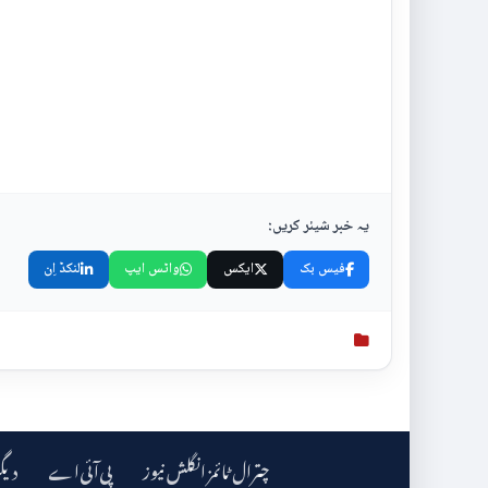
یہ خبر شیئر کریں:
فیس بک
ایکس
واٹس ایپ
لنکڈ اِن
چترال ٹائمز انگلش نیوز
دیگ