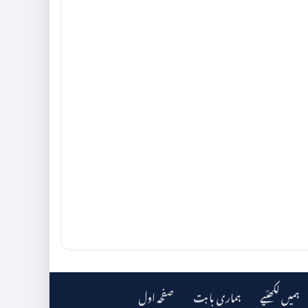
ہمیں لکھئیے
ہماری بابت
صفحہ اول