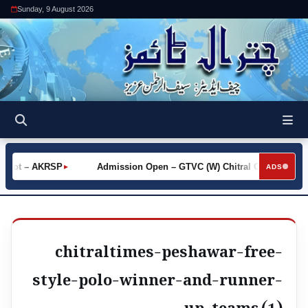
Sunday, 9 August 2026
 Khot – AKRSP
Admission Open – GTVC (W) Chitral City
R
►
►
ADS
chitraltimes-peshawar-free-
style-polo-winner-and-runner-
up-teams (1)