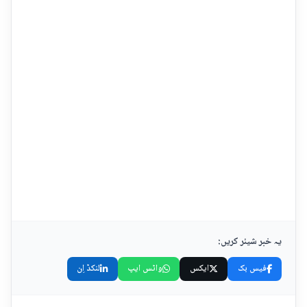
یہ خبر شیئر کریں:
فیس بک
ایکس
واٹس ایپ
لنکڈ اِن