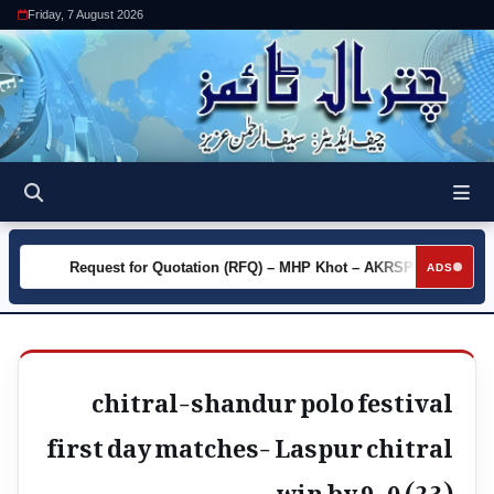
Friday, 7 August 2026
y
Request for Quotation (RFQ) – MHP Khot – AKRSP
Requ
►
►
ADS
chitral-shandur polo festival
first day matches- Laspur chitral
win by 9-0 (23)