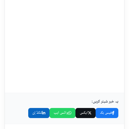
یہ خبر شیئر کریں:
فیس بک
ایکس
واٹس ایپ
لنکڈ اِن