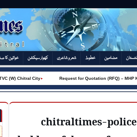
تستان
مضامین
خطوط
شعر و شاعری
کھوار سیکشن‎
خواتین کا ص
(W) Chitral City
Request for Quotation (RFQ) – MHP Kh
►
chitraltimes-polic