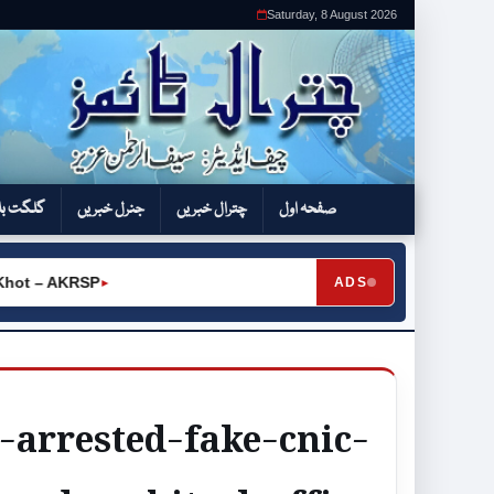
Saturday, 8 August 2026
صفحہ اول
چترال خبریں
جنرل خبریں
گلگت بل
ot – AKRSP
ADS
►
e-arrested-fake-cnic-