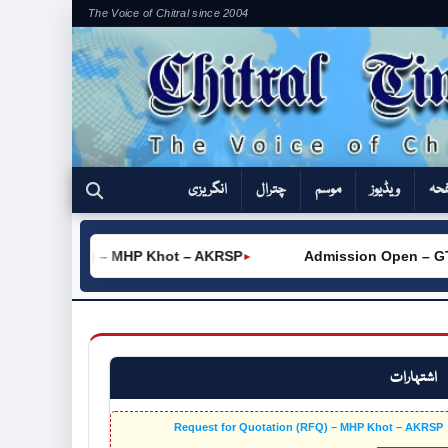
The Voice of Chitral since 2004
فحہ
ویڈیوز
موسم
چترال
انگریزی
ation (RFQ) – MHP Khot – AKRSP
Admission Open – GTVC 
►
اشتہارات
Request for Quotation (RFQ) – MHP Khot – AKRSP