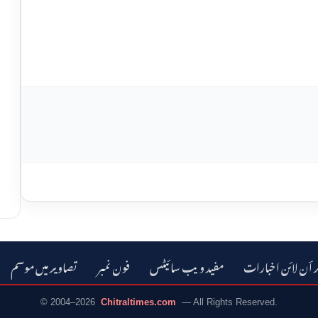
ر اؔن لائن اخبارات
مفید ویب سائیٹس
فون نمبر
تصاویر میں موسم
© 2004–2026
Chitraltimes.com
— All Rights Reserved.