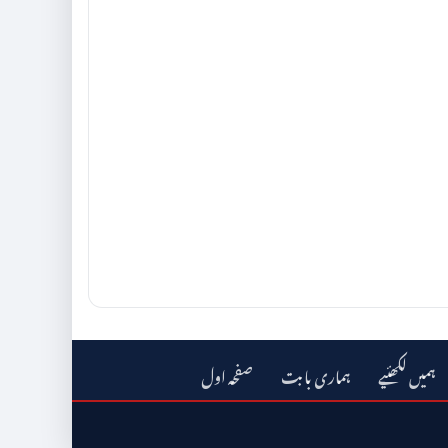
ہمیں لکھئیے
ہماری بابت
صفحہ اول