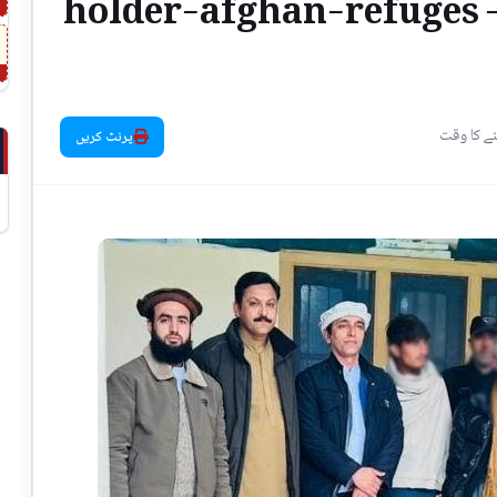
holder-afghan-refuges -
پرنٹ کریں