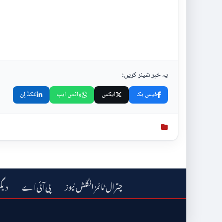
یہ خبر شیئر کریں:
فیس بک
ایکس
واٹس ایپ
لنکڈ اِن
چترال ٹائمز انگلش نیوز
دیگ