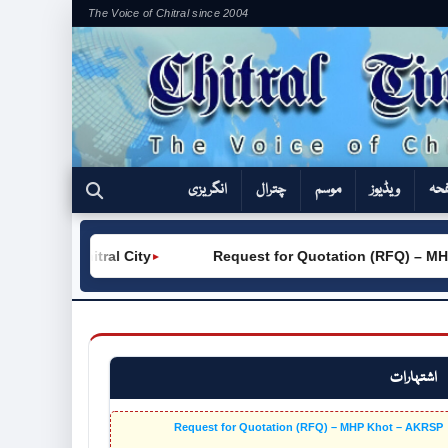
The Voice of Chitral since 2004
فحہ
ویڈیوز
موسم
چترال
انگریزی
VC (W) Chitral City
Request for Quotation (RFQ) – MHP
►
اشتہارات
Request for Quotation (RFQ) – MHP Khot – AKRSP