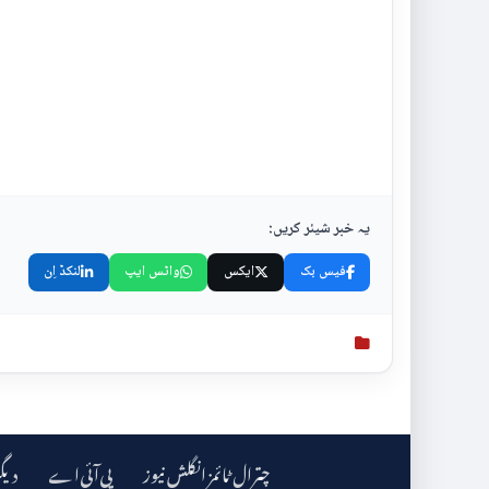
یہ خبر شیئر کریں:
فیس بک
ایکس
واٹس ایپ
لنکڈ اِن
چترال ٹائمز انگلش نیوز
دیگ