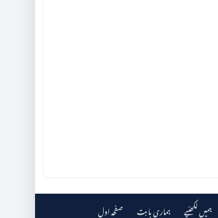
ہمیں لکھئیے
ہماری بابت
صفحہ اول