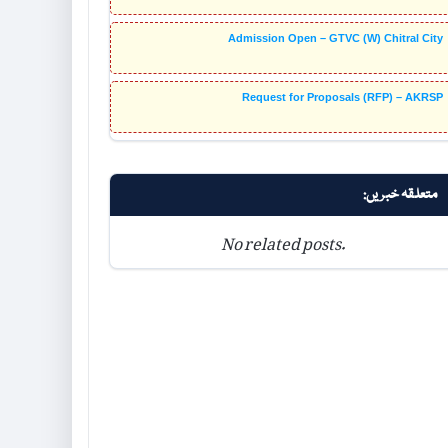
Admission Open – GTVC (W) Chitral City
Request for Proposals (RFP) – AKRSP
متعلقہ خبریں:
No related posts.