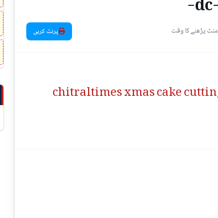
dc
پرنٹ کریں