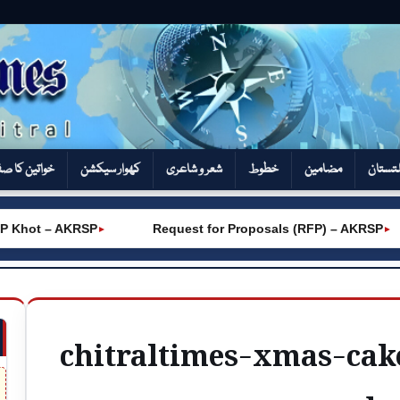
تستان
مضامین
خطوط
شعر و شاعری
کھوار سیکشن‎
خواتین کا ص
 Khot – AKRSP
Request for Proposals (RFP) – AKRSP
►
►
chitraltimes-xmas-cak