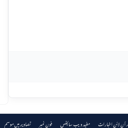
ر اؔن لائن اخبارات
مفید ویب سائیٹس
فون نمبر
تصاویر میں موسم