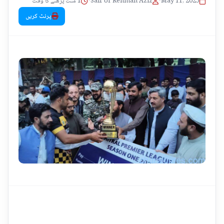
1 منٹ پڑھنے کا وقت
•
Saif Ur Rehman Aziz
•
May 11, 2025
پرنٹ کریں