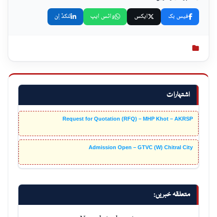
فیس بک
ایکس
واٹس ایپ
لنکڈ اِن
اشتہارات
Request for Quotation (RFQ) – MHP Khot – AKRSP
Admission Open – GTVC (W) Chitral City
متعلقہ خبریں:
No related posts.