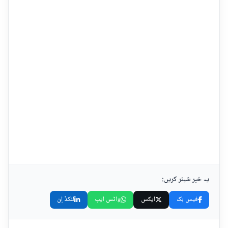
یہ خبر شیئر کریں:
فیس بک
ایکس
واٹس ایپ
لنکڈ اِن