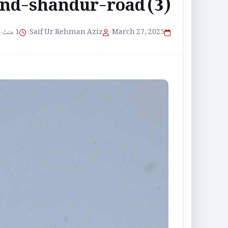
nd-shandur-road (3)
1 منٹ پڑھنے کا وقت
•
Saif Ur Rehman Aziz
•
March 27, 2025