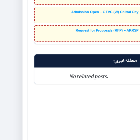
Admission Open – GTVC (W) Chitral City
Request for Proposals (RFP) – AKRSP
متعلقہ خبریں:
No related posts.