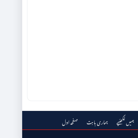
ہمیں لکھئیے
ہماری بابت
صفحہ اول