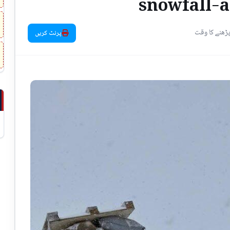
snowfall-a
پرنٹ کریں