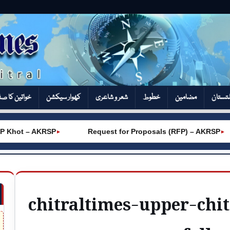
تستان
مضامین
خطوط
شعر و شاعری
کھوار سیکشن‎
خواتین کا ص
hot – AKRSP
Request for Proposals (RFP) – AKRSP
►
►
chitraltimes-upper-chi