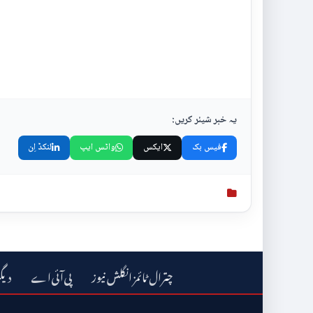
یہ خبر شیئر کریں:
فیس بک
ایکس
واٹس ایپ
لنکڈ اِن
چترال ٹائمز انگلش نیوز
دیگ