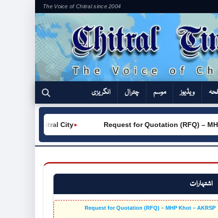
The Voice of Chitral since 2004
فحہ
ویڈیوز
موسم
چترال
انگریزی
 (W) Chitral City
Request for Quotation (RFQ) – MHP K
►
اشتہارات
Request for Quotation (RFQ) – MHP Khot – AKRSP