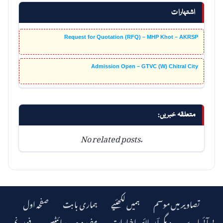
اشتہارات
Request for Quotation (RFQ) – MHP Khot – AKRSP
Admission Open – GTVC (W) Chitral City
متعلقہ خبریں:
No related posts.
تصاویر میں موسم
ہمیں لکھئیے
ہماری بابت
صفحہ اول
دیگر اؔن لائن اخبارات
مفید ویب سائیٹس
فون نمبر