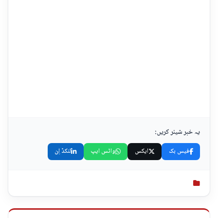
یہ خبر شیئر کریں:
فیس بک
ایکس
واٹس ایپ
لنکڈ اِن