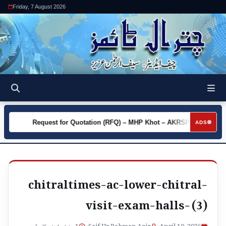
Friday, 7 August 2026
y
Request for Quotation (RFQ) – MHP Khot – AKRSP
Requ
►
►
ADS
chitraltimes-ac-lower-chitral-
visit-exam-halls- (3)