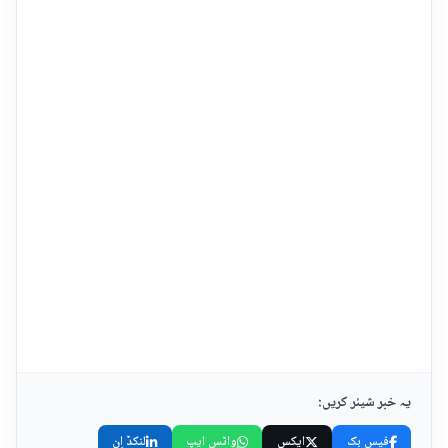
یہ خبر شیئر کریں:
فیس بک
ایکس
واٹس ایپ
لنکڈ اِن