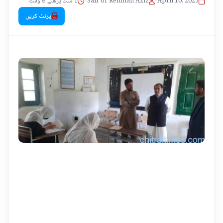
1 منٹ پڑھنے کا وقت
•
Saif Ur Rehman Aziz
•
April 10, 2025
پرنٹ کریں