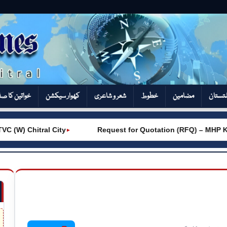
تستان
مضامین
خطوط
شعر و شاعری
کھوار سیکشن‎
خواتین کا ص
W) Chitral City
Request for Quotation (RFQ) – MHP Kho
►