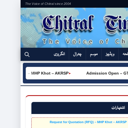
The Voice of Chitral since 2004
فحہ
ویڈیوز
موسم
چترال
انگریزی
ation (RFQ) – MHP Khot – AKRSP
Admission Open – GTVC (
►
اشتہارات
Request for Quotation (RFQ) – MHP Khot – AKRSP