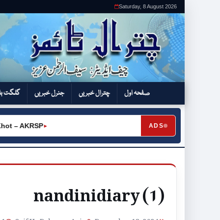
Saturday, 8 August 2026
صفحہ اول
چترال خبریں
جنرل خبریں
گلگت بل
t – AKRSP
ADS
►
nandinidiary (1)