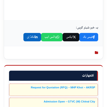
یہ خبر شیئر کریں:
فیس بک
ایکس
واٹس ایپ
لنکڈ اِن
اشتہارات
Request for Quotation (RFQ) – MHP Khot – AKRSP
Admission Open – GTVC (W) Chitral City