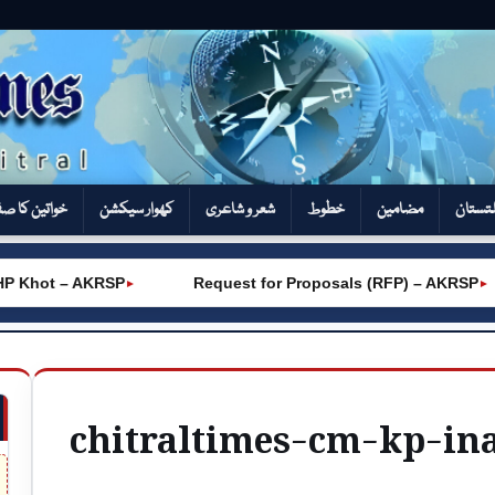
تستان
مضامین
خطوط
شعر و شاعری
کھوار سیکشن‎
خواتین کا ص
P Khot – AKRSP
Request for Proposals (RFP) – AKRSP
►
►
chitraltimes-cm-kp-in