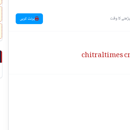
پرنٹ کریں