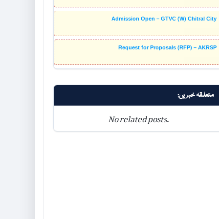
Admission Open – GTVC (W) Chitral City
Request for Proposals (RFP) – AKRSP
متعلقہ خبریں:
No related posts.