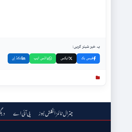
یہ خبر شیئر کریں:
فیس بک
ایکس
واٹس ایپ
لنکڈ اِن
چترال ٹائمز انگلش نیوز
دیگ