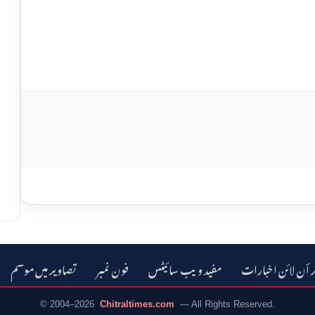
ر اؔن لائن اخبارات
مفید ویب سائیٹس
فون نمبر
تصاویر میں موسم
© 2004–2026
Chitraltimes.com
— All Rights Reserved.