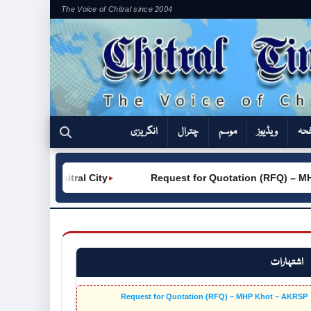
The Voice of Chitral since 2004
فحہ
ویڈیوز
موسم
چترال
انگریزی
TVC (W) Chitral City
Request for Quotation (RFQ) – MH
►
اشتہارات
Request for Quotation (RFQ) – MHP Khot – AKRSP