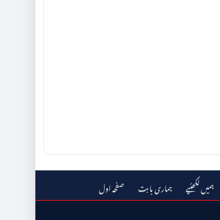
ہمیں لکھئیے
ہماری بابت
صفحہ اول