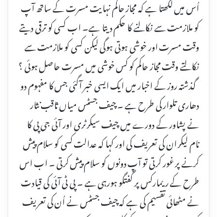
اُس میں لکھتا ہے کہ مجاز حاکم نہایت مسرت کے ساتھ آپ
کو ملازمت سے نکالنے کا حکم دیتا ہے۔ اب کسی کو ترقی دیتے
وقت مسرت اور خوشی ہوتی ہوگی لیکن کسی کو ملازمت سے
نکالتے وقت مجاز حاکم کو کس خوشی میں مسرت حاصل ہوئی ؟
گذشتہ روز کے اخبار میں ایک ایسی خبر آگئی جس کا مفہوم دو
دھاری تلوار کی طرح ہے ۔ چیف جسٹس میاں ثاقب نثار
نے پشاور کے دورے میں چیف سیکرٹری اور آئی جی پی کا
نام لیکر ان کی تعریف کی اور کہا کہ عدالت کسی کو سلام پیش
کرنے پر غور کرتی تو آپ دونوں کو سلام پیش کرتی ۔ اب اس
طرح کے ریمارکس پر گفتگو ہورہی ہے ۔ پی ٹی آئی کی قیادت
نے مٹھائی تقسیم کی ہے کہ چیف جسٹس نے اُن کی تعریف