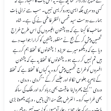
کسی دوسری جگہ ایسی بیوروکریسی نہیں۔ سب سے نرالی بات
ہمارے دوست سید شمس النظر فاطمی نے کی ہے۔ شاہ
صاحب کا کہنا ہے کہ دو پشتون افیسروں کی اس طرح خراج
تحسین پیش کر کے جج نے منظور پشتین کو کرارا جواب دے
دیا ہے کہ دیکھو میرے عزیزو ! پشتونوں کا تحفظ ہم کررہے
ہیں تم نہیں کر رہے ہو۔ پشتونوں کا تحفظ یہ ہے کہ پشتون
افسروں کو خراج تحسین پیش کرو۔ یہ کہاں کا تحفظ ہے کہ تحفظ
کے نام پر جلوس نکالو اور جلسے کر کے ’’ گردی ، دردی ،
وردی ‘‘ کہتے پھرواپنا عاقبت بھی برباد کرو اور ملک کی ساکھ
بھی خراب کرو۔ الغرض جتنے منہ اتنی باتیں ، ویسے چھوٹا بڑی
بات یہ ہے کہ چار چیزیں چار آدمیوں کو زیب نہیں دیتیں ،