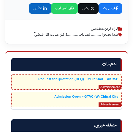
فیس بک
ایکس
واٹس ایپ
لنکڈ اِن
تازہ ترین
,
مضامین
صدا بصحرا ........... تضادات ............ڈاکٹر عنایت اللہ فیضیؔ
اشتہارات
Request for Quotation (RFQ) – MHP Khot – AKRSP
Admission Open – GTVC (W) Chitral City
متعلقہ خبریں: