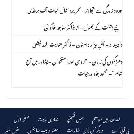
حدود زندگی سے تجاوز – تحریر: اقبال حیات آف برغذی
بچے؛جنت کے پھول – از:ڈاکٹر ساجد خاکوانی
داد بیداد ۔ بُلُلِ ہزار داستان ۔ ڈاکٹر عنا یت اللہ فیضی
دھڑکنوں کی زبان ۔”روجی اور استخوان – پشاور میں آج
شام“۔ محمد جاوید حیات
تصاویر میں موسم
ہمیں لکھئیے
ہماری بابت
صفحہ اول
دیگر اؔن لائن اخبارات
مفید ویب سائیٹس
فون نمبر