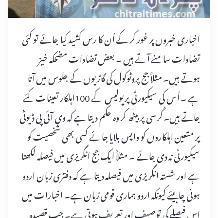
اخباری خبروں پر غور کر کے اُن کا رس کشید کیا جائے تو کئی
تضادات سامنے آتے ہیں ۔ بعض تضادات مضحکہ خیز
ہوتے ہیں۔ مثلاََ جج پروٹوکول کی گاڑیوں کے جلوس میں آتا
ہے ۔ اُس کی سیکیورٹی پر پولیس کے 100اہلکار تعینات کئے
جاتے ہیں۔ کُرسی پر بیٹھ کر وہ حکم دیتا ہے کہ وی آئی پی ڈیوٹی
پر متعین اہلکاروں کو واپس بلایا جائے کسی بھی شخصیت کو
سیکیورٹی نہ دی جائے ۔ مثلاََ ایک جج انگریزی میں فیصلہ لکھتا
ہے اور شستہ انگریزی میں فیصلہ دیتا ہے کہ دفتری زبان اردو
ہونی چاہیئے کیونکہ اردو ہماری قومی زبان ہے۔ اخبارات میں
اس فیصلے کی توصیف اور تعریف ہوتی ہے۔ جب قصیدہ