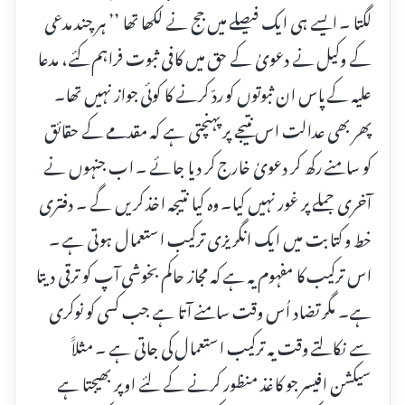
لگتا ۔ ایسے ہی ایک فیصلے میں جج نے لکھا تھا ’’ ہر چند مدعی
کے وکیل نے دعویٰ کے حق میں کافی ثبوت فراہم کئے، مدعا
علیہ کے پاس ان ثبوتوں کو ردّ کرنے کا کوئی جواز نہیں تھا۔
پھر بھی عدالت اس نتیجے پر پہنچتی ہے کہ مقدمے کے حقائق
کو سامنے رکھ کر دعویٰ خارج کر دیا جائے ۔ اب جنہوں نے
آخری جملے پر غور نہیں کیا۔ وہ کیا نتیجہ اخذ کریں گے ۔ دفتری
خط و کتابت میں ایک انگریزی ترکیب استعمال ہوتی ہے ۔
اس ترکیب کا مفہوم یہ ہے کہ مجاز حاکم بخوشی آپ کو ترقی دیتا
ہے۔ مگر تضاد اُس وقت سامنے آتا ہے جب کسی کو نوکری
سے نکالتے وقت یہ ترکیب استعمال کی جاتی ہے ۔ مثلاََ
سیکشن افیسر جو کاغذ منظور کرنے کے لئے اوپر بھیجتا ہے