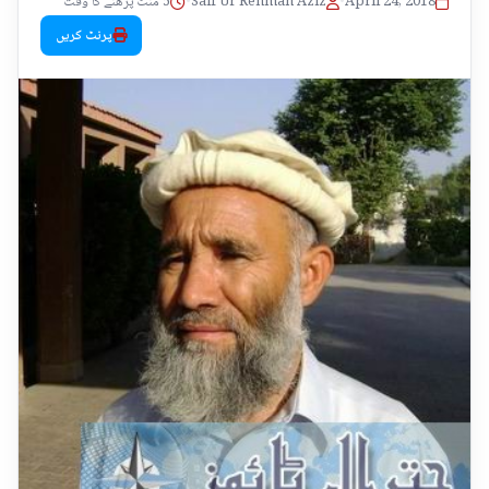
April 24, 2018
•
Saif Ur Rehman Aziz
•
5 منٹ پڑھنے کا وقت
پرنٹ کریں