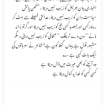
اخباری بیان جرنیل کو زیب نہیں دیتا ، مکھن پالش
سیاست دان کو زیب نہیں دیتا، عدالتی فیصلے سے ہٹ کر
ریمارکس اور تبصرہ کسی جج کو زیب نہیں دیتا اور گرتو بُرانہ
مانے ’’ ون وے ٹریفک ‘‘ صحافی کو زیب نہیں دیتی۔ مگر
مشہور قول ہے یہاں گنتا کون ہے؟ شاعر نے سو باتوں کی
ایک بات کہی ہے ؂
وہ آئینے کو بھی حیرت میں ڈال دیتا ہے
کسی کسی کو خدا یہ کمال دیتا ہے