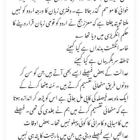
خوانی کا موسم گذر جاتا ہے۔ دفتری زبان کا درجہ اردو کو نہیں
ملتا تو پتہ چلتا ہے کہ معزز جج نے اردو کو قومی زبان قرار دینے کا
حکم انگریزی میں دیا تھا ؂
خامہ انگشت بدنداں ہے کیا کہیئے
ناطقہ سر بگریباں ہے کیا کہیئے
عدالت کے بعض فیصلے ایسے بھی آتے ہیں جن کو سن کر
دونوں فریق مٹھائی تقسیم کرتے ہیں ۔ مُنہ میٹھا کرنے کے
ایک ماہ بعد فیصلہ کی کاپی مل جاتی ہے اس کو پڑھ کر اندازہ ہوتا
ہے کہ مٹھائی تقسیم کرنے میں ہم نے جلدی کی تھی۔ فیصلے
میں کامیابی و کامرانی کا کوئی پہلو نہیں تھا۔ بعض اوقات
عدالتیں ایسے فیصلے دیتی ہیں جن میں ہارجیت کا پتہ ہی نہیں