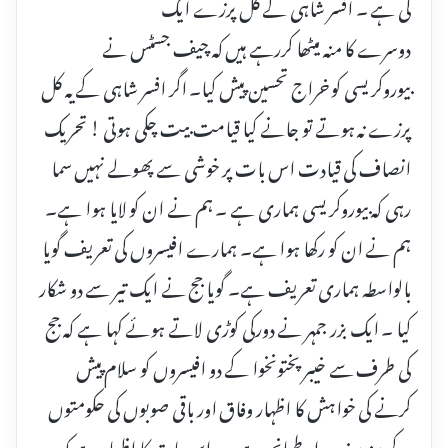
کی ہے ۔ افسر شاہی کے کل پرزے ایک
دوسرے کا منہ میٹھا کررہے ہیں کہ چیف جسٹس نے
بیوروکریسی کو خراج تحسین پیش کیا۔ اگر افسر شاہی کے یہ کل
پرزے نہ ہوتے تو جانے کیا قیامت بیت چکی ہوتی ! تحریک
انصاف کی قیادت اس بات پر خوشی سے پھولے نہیں سما
رہی کہ بیوروکریسی ہماری ہے ۔ ہم نے ان کو لایا ہوا ہے۔
ہم نے ان کو رکھا ہوا ہے۔ ہمارے افیسروں کی تعریف گویا
بالواسطہ ہماری تعریف ہے۔ گویا جج نے ایک تیر سے دو شکار
کیا ۔ ایک بزر جمہر نے دورکی کوڑی لاتے ہوئے کہا ہے کہ جج
کی طرف سے خیبر پختونخوا کے دو افیسروں کو سلام پیش
کرنے کی خواہش کا اظہار وفاق اور باقی صوبوں کی حکومتوں
کے منہ پر زور دار طمانچہ ہے۔ یہ اس بات کا اظہار ہے کہ