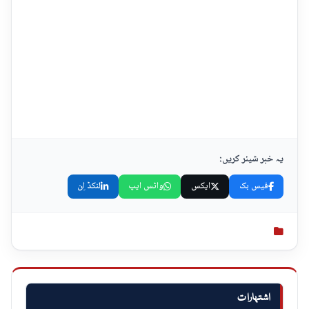
یہ خبر شیئر کریں:
فیس بک
ایکس
واٹس ایپ
لنکڈ اِن
اشتہارات