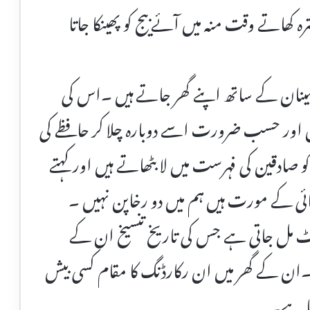
رہ کھاتے وقت منہ میں آئے بیج کو پھینکا جاتا
طمینان کے ساتھ اپنے گھر جاتے ہیں ۔اس کی
ں اور حسب ضرورت اسے دوبارہ چلا کر حافظے کی
 صادقین کی فہرست میں لا بٹھاتے ہیں اور کہتے
چائی کے مورت ہیں ہم میں دو رخاپن نہیں ۔
یکٹ مل جاتی ہے جس کی تاریخ تنسیخ ان کے
۔ان کے گھر میں ان رکارڈنگ کا مقام کسی بیش
ا ہے۔