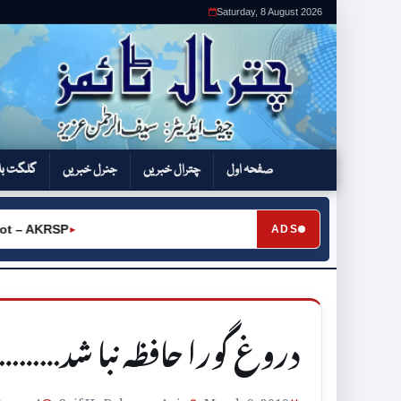
Saturday, 8 August 2026
صفحہ اول
چترال خبریں
جنرل خبریں
گلگت بل
– AKRSP
ADS
►
دروغ گورا حافظہ نبا شد………ت