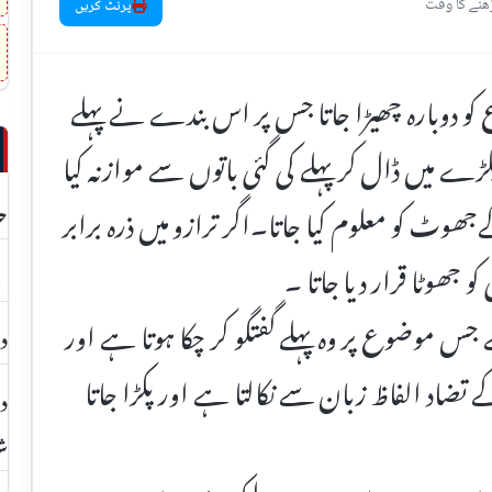
پرنٹ کریں
 کو دوبارہ چھیڑا جاتا جس پر اس بندے نے پہلے
لڑے میں ڈال کر پہلے کی گئی باتوں سے موازنہ کیا
ٹ کو معلوم کیا جاتا۔اگر ترازو میں ذرہ برابر
حد
و جھوٹا قرار دیا جاتا ۔
بچ
جس موضوع پر وہ پہلے گفتگو کر چکا ہوتا ہے اور
دا
 تضاد الفاظ زبان سے نکالتا ہے اور پکڑا جاتا
دھ
شا