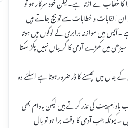
 کا خطاب لے اڑتا ہے۔لیکن خود سرکار ہو تو
ان القابات و خطابات سے تو بچ جاتے ہیں
ہے ۔آپس میں موازنہ برابری کے لوگوں میں ہوتا
 سیڑھی میں کھڑے آدمی کا گریباں نہیں پکڑ سکتا
 جال میں پھسنے کا ڈر ضرور ہوتا ہے اسلئے وہ
بادام پیٹ کی نذر کرتے ہیں لیکن بادام بھی
 ۔کیونکہ جب آدمی کا وقت برا ہو تو بال