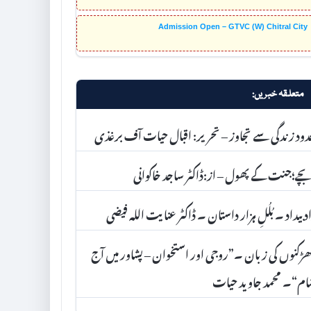
Admission Open – GTVC (W) Chitral City
متعلقہ خبریں:
ود زندگی سے تجاوز – تحریر: اقبال حیات آف برغذی
ے؛جنت کے پھول – از:ڈاکٹر ساجد خاکوانی
د بیداد ۔ بُلُلِ ہزار داستان ۔ ڈاکٹر عنا یت اللہ فیضی
ڑکنوں کی زبان ۔”روجی اور استخوان – پشاور میں آج
م“۔ محمد جاوید حیات