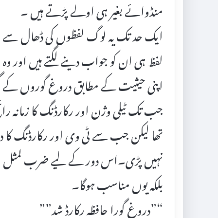
منڈوائے بغیر ہی اولے پڑتے ہیں ۔
ایک حد تک یہ لوگ لفظوں کی ڈھال سے خو
لفظ ہی ان کو جواب دینے لگتے ہیں اور وہ 
اپنی حیثیت کے مطابق دروغ گوروں کے 
جب تک ٹیلی وژن اور رکارڈنگ کا زمانہ ر
تھا لیکن جب سے ٹی وی اور رکارڈنگ کا د
نہیں پڑی۔اس دور کے لیے ضرب لمثل ” درو
بلکہ یوں مناسب ہوگا۔
“”دروغ گورا حافظہ رکارڈ شد””