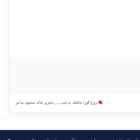
دروغ گورا حافظہ نبا شد.........تحریر:خالد محمود ساحر