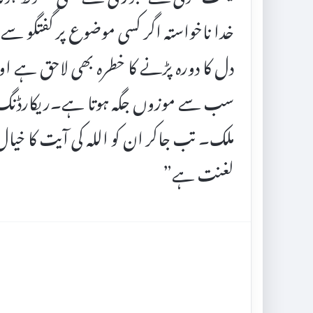
خدا ناخواستہ اگر کسی موضوع پر گفتگو سے 
دل کا دورہ پڑنے کا خطرہ بھی لاحق ہے ا
سب سے موزوں جگہ ہوتا ہے۔ریکارڈنگ اگر نہ 
ملک۔ تب جاکر ان کو اللہ کی آیت کا خیا
لغنت ہے”