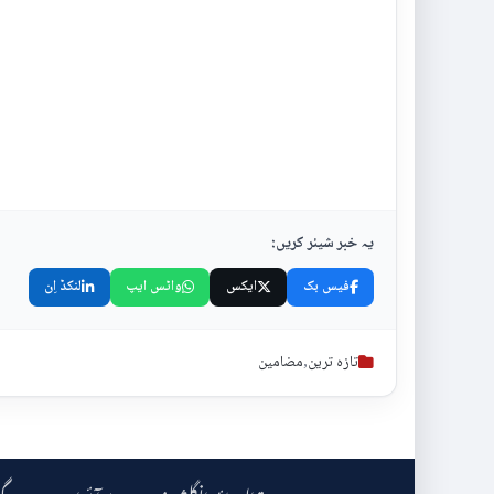
یہ خبر شیئر کریں:
فیس بک
ایکس
واٹس ایپ
لنکڈ اِن
تازہ ترین
,
مضامین