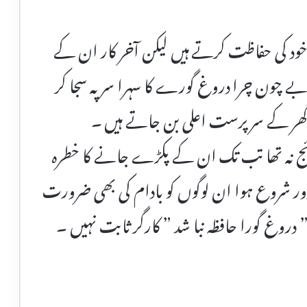
د کی حفاظت کرتے ہیں لیکن آخر کار ان کے
بے چون چرا دروغ گورے کا سہرا سر پہ سجا کر
گھر کے سرپرست اعلی بن جاتے ہیں ۔
ائج نہ تھا تب تک ان کے پکڑے جانے کا خطرہ
ور شروع ہوا ان لوگوں کو بادام کی بھی ضرورت
غ گورا حافظہ نبا شد ” کارگر ثابت نہیں ۔