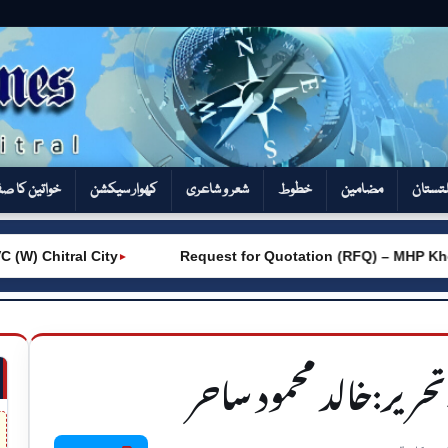
تستان
مضامین
خطوط
شعر و شاعری
کھوار سیکشن‎
خواتین کا ص
 Chitral City
Request for Quotation (RFQ) – MHP Khot 
►
حریر:خالد محمود ساحر