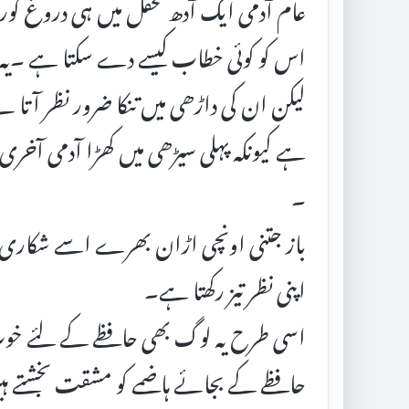
عام آدمی ایک آدھ محفل میں ہی دروغ گورا
اس کو کوئی خطاب کیسے دے سکتا ہے ۔یہ 
لیکن ان کی داڑھی میں تنکا ضرور نظر آتا 
ہے کیونکہ پہلی سیڑھی میں کھڑا آدمی آخری
۔
باز جتنی اونچی اڑان بھرے اسے شکاری کے
اپنی نظر تیز رکھتا ہے۔
اسی طرح یہ لوگ بھی حافظے کے لئے خوب 
حافظے کے بجائے ہاضمے کو مشقت بخشتے ہیں