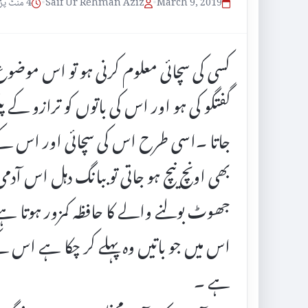
March 9, 2019
•
Saif Ur Rehman Aziz
•
4 منٹ پڑھنے کا وقت
کسی کی سچائی معلوم کرنی ہو تو اس موضوع
گفتگو کی ہو اور اس کی باتوں کو ترازو کے پ
جاتا ۔اسی طرح اس کی سچائی اور اس کےجھو
بھی اونچ نیچ ہو جاتی تو ببانگ دہل اس آدمی ک
جھوٹ بولنے والے کا حافظہ کمزور ہوتا ہے 
اس میں جو باتیں وہ پہلے کر چکا ہے اس کے
ہے ۔