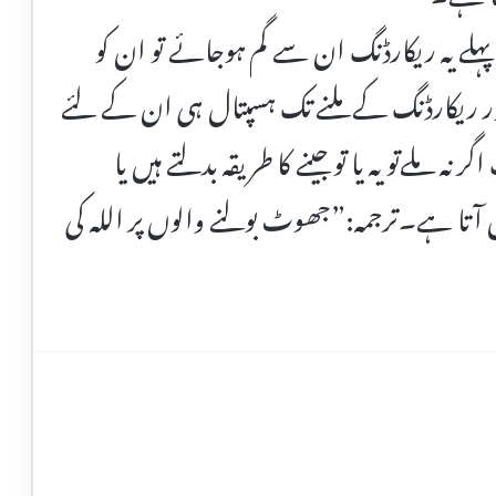
پہلے یہ ریکارڈنگ ان سے گم ہوجائے تو ان کو
ور ریکارڈنگ کے ملنے تک ہسپتال ہی ان کے لئے
ملےتو یہ یا تو جینے کا طریقہ بدلتے ہیں یا
ل آتا ہے۔ترجمہ:”جھوٹ بولنے والوں پر اللہ کی