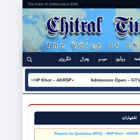
The Voice of Chitral since 2004
فحہ
ویڈیوز
موسم
چترال
انگریزی
on (RFQ) – MHP Khot – AKRSP
Admission Open – GTVC (W)
►
اشتہارات
Request for Quotation (RFQ) – MHP Khot – AKRSP