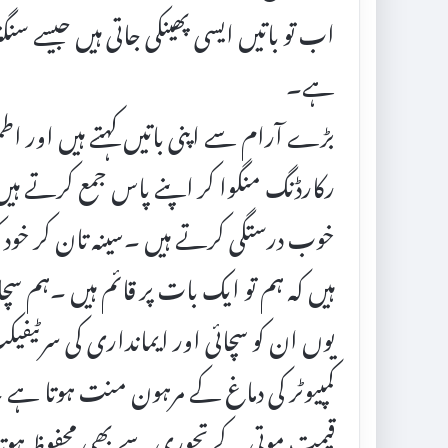
اب تو باتیں ایسی پھینکی جاتی ہیں جیسے سنگت
ہے۔
بڑے آرام سے اپنی باتیں کہتے ہیں اور ا
رکارڈنگ منگوا کر اپنے پاس جمع کرتے ہی
خوب درستگی کرتے ہیں ۔سینہ تان کر خود کو
ہیں کہ ہم تو ایک بات پر قائم ہیں ۔ہم س
یوں ان کو سچائی اور ایمانداری کی سرٹیف
کمپیوٹر کی دماغ کے مرہون منت ہوتا ہے 
قیمت موتی کے تجوری سے بھی محفوظ ہوت