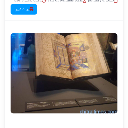
1 منٹ پڑھنے کا وقت
•
Saif Ur Rehman Aziz
•
January 6, 2025
پرنٹ کریں