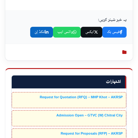
یہ خبر شیئر کریں:
فیس بک
ایکس
واٹس ایپ
لنکڈ اِن
اشتہارات
Request for Quotation (RFQ) – MHP Khot – AKRSP
Admission Open – GTVC (W) Chitral City
Request for Proposals (RFP) – AKRSP