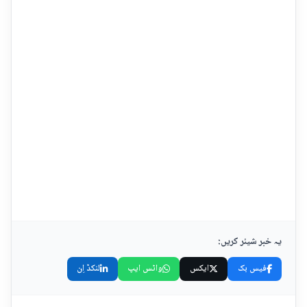
یہ خبر شیئر کریں:
فیس بک
ایکس
واٹس ایپ
لنکڈ اِن