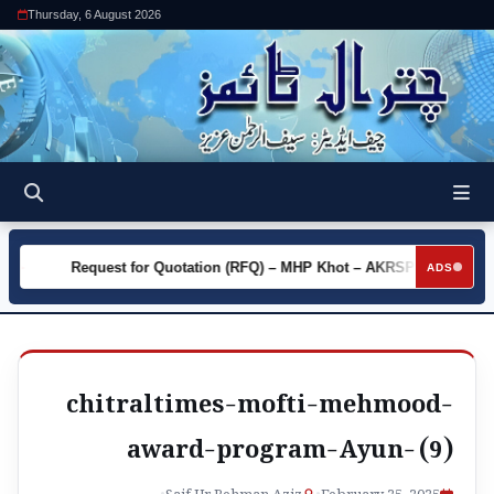
Thursday, 6 August 2026
y
Request for Quotation (RFQ) – MHP Khot – AKRSP
Requ
►
►
ADS
chitraltimes-mofti-mehmood-
award-program-Ayun- (9)