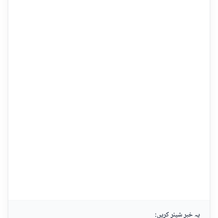
یہ خبر شیئر کریں: