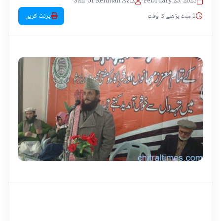
•
Saif Ur Rehman Aziz
•
February 25, 2025
1 منٹ پڑھنے کا وقت
پرنٹ کریں