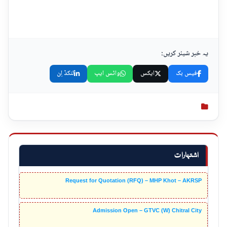
یہ خبر شیئر کریں:
فیس بک
ایکس
واٹس ایپ
لنکڈ اِن
اشتہارات
Request for Quotation (RFQ) – MHP Khot – AKRSP
Admission Open – GTVC (W) Chitral City