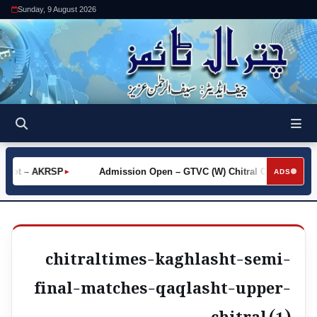
Sunday, 9 August 2026
Khot – AKRSP
Admission Open – GTVC (W) Chitral City
Re
►
►
ADS
chitraltimes-kaghlasht-semi-
final-matches-qaqlasht-upper-
chitral (1)