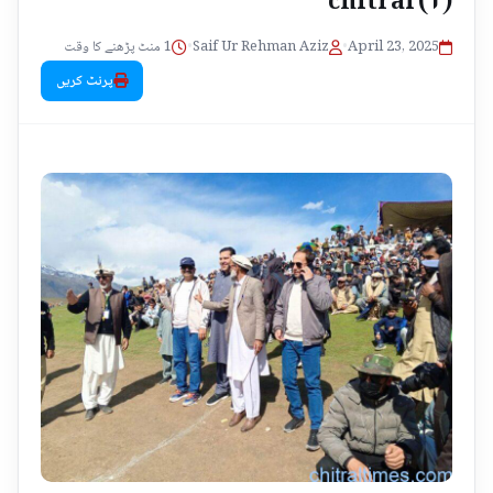
1 منٹ پڑھنے کا وقت
•
Saif Ur Rehman Aziz
•
April 23, 2025
پرنٹ کریں