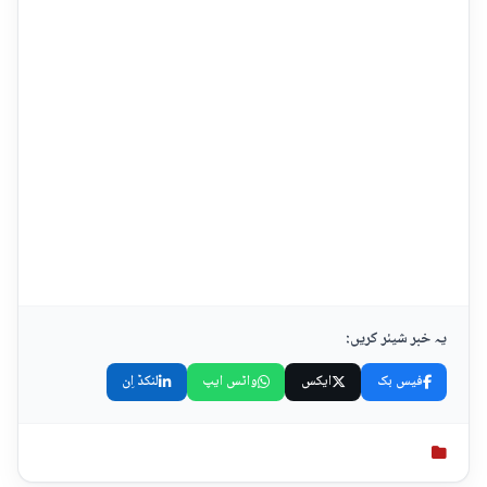
یہ خبر شیئر کریں:
فیس بک
ایکس
واٹس ایپ
لنکڈ اِن