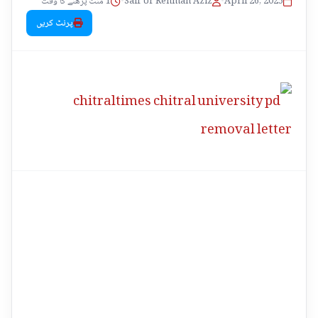
1 منٹ پڑھنے کا وقت
•
Saif Ur Rehman Aziz
•
April 26, 2025
پرنٹ کریں