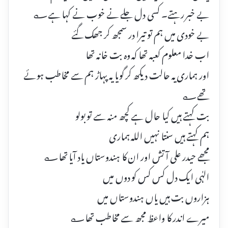
بے خبر رہتے۔ کسی دل جلے نے خوب نے کہا ہے؎
بے خودی میں ہم تو تیرا در سمجھ کر جھک گئے
اب خدا معلوم کعبہ تھا کہ وہ بت خانہ تھا
اور ہماری یہ حالت دیکھ کر گویا یہ پہاڑ ہم سے مخاطب ہوئے
تھے؎
بت کہتے ہیں کیا حال ہے کچھ منہ سے تو بولو
ہم کہتے ہیں سنتا نہیں اللہ ہماری
مجھے حیدر علی آتش اور ان کا ہندوستاں یاد آیا تھا؎
الہٰی ایک دل کس کس کو دوں میں
ہزاروں بت ہیں یاں ہندوستاں میں
میرے اندر کا واعظ مجھ سے مخاطب تھا؎