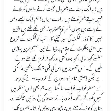
ہیں؟ یہ الگ بات ہے پتھر دل محبت کرنے والوں کو ملانے
نہیں دیتے پتھر تو ملتے ہیں۔ ارے میاں! ہم ایک ایسے دیس
کے باسے ہیں جہاں پتھر تو چھوڑ پہاڑ بھی گلے ملتے ہیں یقین
نہیں آتا تو ذرا گلگت کی سیر کیجئیے گا۔ آپ کو گلگت کے شروع
میں یعنی جگلوٹ کے مقام پر دُنیا کے تین عظیم ترین پہاڑی
سلسلے کوہِ ہمالیہ، کوہِ ہندوکش اور کوہِ قراقرم گلے ملتے ہوئے
ملیں گے۔ اس تصویر میں اس کی ہلکی جھلک دیکھی جاسکتی
ہے لیکن ڈھلتی شام اور سورج کے غروب ہونے کی وجہ
سے منظر خواب خواب سا لگتا ہے۔ ہم بھی اس منظر میں
کہیں کھو گئے تھے۔ اگر دریائے سندھ کی یخ ہوائیں جیکٹ اور
بینان کو توڈ کے سینے میں نہ چبھ رہی ہوتیں تو شاید ہم دیر تک