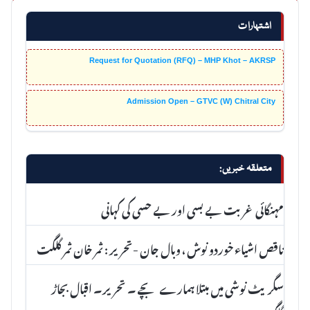
اشتہارات
Request for Quotation (RFQ) – MHP Khot – AKRSP
Admission Open – GTVC (W) Chitral City
متعلقہ خبریں:
مہنگائی غربت بے بسی اور بے حسی کی کہانی
ناقص اشیاء خوردو نوش ، وبال جان -تحریر : ثمر خان ثمر گلگت
سگریٹ نوشی میں مبتلا ہمارے بچے ۔ تحریر۔ اقبال بجاڑ