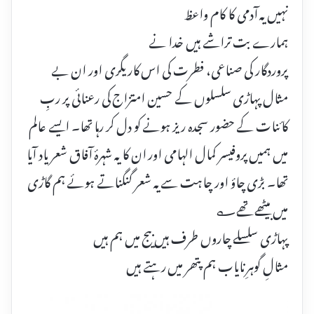
نہیں یہ آدمی کا کام واعظ
ہمارے بت تراشے ہیں خدا نے
پروردگار کی صناعی، فطرت کی اس کاریگری اور ان بے
مثال پہاڑی سلسلوں کے حسین امتزاج کی رعنائی پر ربِ
کائنات کے حضور سجدہ ریز ہونے کو دل کر رہا تھا۔ ایسے عالم
میں ہمیں پروفیسر کمال الہامی اور ان کا یہ شہرۂ آفاق شعر یاد آیا
تھا۔ بڑی چاؤ اور چاہت سے یہ شعر گنگناتے ہوئے ہم گاڑی
میں بیٹھے تھے؎
پہاڑی سلسلے چاروں طرف ہیں بیج میں ہم ہیں
مثالِ گوہرِ نایاب ہم پتھر میں رہتے ہیں