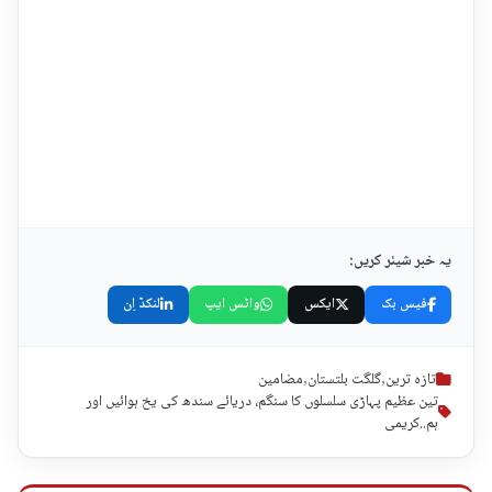
یہ خبر شیئر کریں:
فیس بک
ایکس
واٹس ایپ
لنکڈ اِن
تازہ ترین
,
گلگت بلتستان
,
مضامین
تین عظیم پہاڑی سلسلوں کا سنگم، دریائے سندھ کی یخ ہوائیں اور
ہم..کریمی