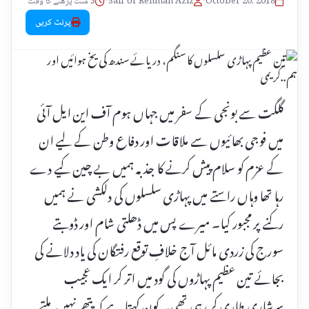
October 20, 2018
•
Saif Ur Rehman Aziz
•
3 منٹ پڑھنے کا وقت
پرنٹ کریں
گلگت سے بونجی کے سفر میں جہاں ہوم آف این ایل آئی
میں فوجی بھائیوں سے ملاقات اور دفاع وطن کے لیے ان
کے عزم کو سلام پیش کرنے کا جذبہ ہمیں بے چین کیے دے
رہا تھا وہاں راستے میں پہاڑی سلسلوں کی دلکشی نے ہمیں
رکنے پر مجبور کیا۔ میرے پس میں ڈھلتی شام اور ڈوبتے
سورج کی زردی مائل آج خلافِ توقع رفتگان کی یاد دلانے کی
بجائے تین عظیم پہاڑوں کی گود میں اتر کر ایک عجیب
سرشاری طاری کر رہی تھی۔ کون کہتا ہے کہ پتھر نہیں ملتے