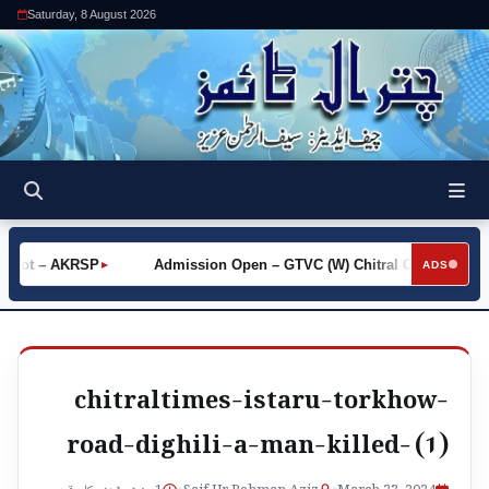
Saturday, 8 August 2026
 Khot – AKRSP
Admission Open – GTVC (W) Chitral City
R
►
►
ADS
chitraltimes-istaru-torkhow-
road-dighili-a-man-killed- (1)