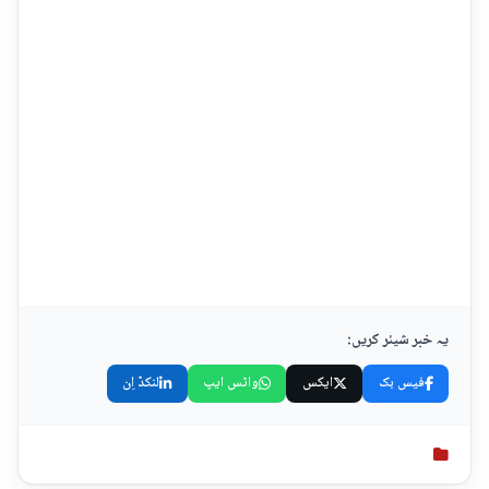
یہ خبر شیئر کریں:
فیس بک
ایکس
واٹس ایپ
لنکڈ اِن