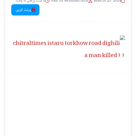
1 منٹ پڑھنے کا وقت
•
Saif Ur Rehman Aziz
•
March 23, 2024
پرنٹ کریں