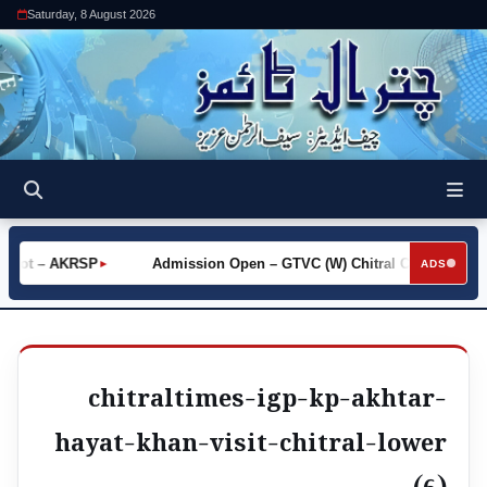
Saturday, 8 August 2026
 Khot – AKRSP
Admission Open – GTVC (W) Chitral City
Re
►
►
ADS
chitraltimes-igp-kp-akhtar-
hayat-khan-visit-chitral-lower
(6)