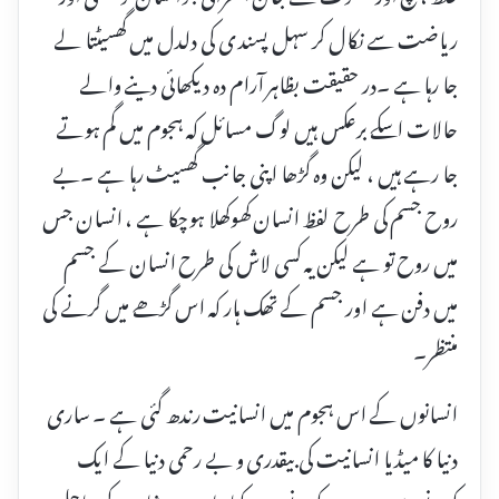
ریاضت سے نکال کر سہل پسند ی کی دلدل میں گھسیٹتا لے
جا رہا ہے ۔در حقیقت بظاہر آرام دہ دیکھائی دینے والے
حالات اسکے برعکس ہیں لوگ مسائل کہ ہجوم میں گم ہوتے
جا رہے ہیں ، لیکن وہ گڑھا اپنی جانب گھسیٹ رہا ہے ۔بے
روح جسم کی طرح لفظ انسان کھوکھلا ہوچکا ہے ، انسان جس
میں روح تو ہے لیکن یہ کسی لاش کی طرح انسان کے جسم
میں دفن ہے اور جسم کے تھک ہار کہ اس گڑھے میں گرنے کی
منتظر۔
انسانوں کے اس ہجوم میں انسانیت رندھ گئی ہے ۔ ساری
دنیا کا میڈیا انسانیت کی بیقدری و بے رحمی دنیا کے ایک