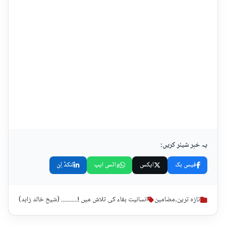
یہ خبر شیئر کریں:
فیس بک
ایکس
واٹس ایپ
لنکڈ اِن
تازہ ترین
,
مضامین
انسانیت بقاء کی تلاش میں !........... (شیخ خالد زاہد)