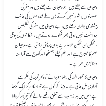
دھیان سے چلتے ہیں، جو دھیان سے چلتے ہیں وہ سفر کی
صعوبتوں پر شور نہیں کرتے بس طے شدہ منزل کی جانب
پیشقدمی جاری رکھتے ہیں، بے دھیانی میں سفر کی تکلیفیں
برداشت نہیں ہوتی پھر شکوے ہوتے ہیں ، شکائتوں کی پوٹلی
، تھکن ہی تھکن جوسارے بدن پرلپٹی رہتی ہے۔دھیان
علم کا محتاج ہے اور علم کیلئے جستجو اورکھوج سے آراستہ
ہونالازمی جز ہے ۔
دھیان کا محور اللہ کی رضا ہوجائے تو پھر توجہ کی فکر سے
آزادی مل جاتی ہے۔ دنیا اگر گول ہے تو اسکا مرکز ایک گڑھا
ہے جس میں ہر مذہب سے تعلق رکھنے والے کوآخرکار گرجانا
ہے، یہ گڑھا ہماری پیدائش سے ہمیں اپنی جانب کھینچنا شروع