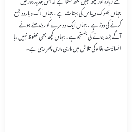
سے زیادہ اور کچھ نہیں لکھ سکتا ہے کہ اس جدید دور میں
جہاں بھوک و پیاس کی بہتات ہے ، جہاں آگ و بارود جمع
کرنے کی دوڑ ہے ، جہاں ایک دوسرے کو روندھتے ہوئے
آگے بڑھ جانے کی جستجو ہے ، جہاں کچھ بھی محفوظ نہیں رہا
انسانیت بقاء کی تلاش میں ماری ماری پھر رہی ہے۔