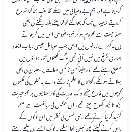
کردیتا ہے اور ہم بے دھیانی میں اسکے مخالف بھاگنا شروع
کردیتے ہیںیہاں تک کہ بھاگنے تو کیا چلنے بلکہ رینگنے کی بھی
صلاحیت سے محروم ہوکر خود بخود ہی اس میں گر جاتے
ہیں۔گزرے زمانوں میں ابھی جب موبائل جیسی نایاب ایجاد
ہماری پہنچ میں نہیں آئی تھی لوگ گھنٹوں تنہا ہواؤں میں
معلق رہتے تھے اور یقیناًکسی نا کسی معاملے پر دھیان کی چکی
چلاتے ہونگے، کتابوں کا علم نا رکھنے والے یہ محلوں کی گلیوں
کوچوں میں فارغ بیٹھے لوگ قدرت کی کارستانیوں پر محو حیرت
کچھ نا کچھ کھوج لیتے تھے ، ان گھنٹوں کی ریاضت سے علم
کشید کرلیا کرتے تھے ۔نئی نسل کی نظر میں ان لوگوں کے
پاس کرنے کیلئے کچھ نہیں تھا اسلئے یہ لوگ ایسے ہی بیٹھے رہتے