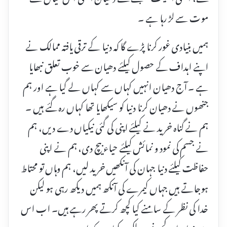
موت سے لڑ رہا ہے ۔
ہمیں بنیادی غور کرنا پڑے گا کہ دنیا کے ترقی یافتہ ممالک نے
اپنے اہداف کے حصول کیلئے دھیان سے خوب تعلق نبھایا
ہے ۔ آج دھیان انہیں کہاں سے کہاں لے گیا ہے اور ہم
جنھوں نے دھیان کرنا دنیا کو سیکھایا تھا کہاں رہ گئے ہیں ۔
ہم نے گناہ خرید نے کیلئے اپنی کی گئی نیکیاں دے دیں، ہم
نے جسم کی نمود و نمائش کیلئے حیاء بیچ دی، ہم نے اپنی
حفاظت کیلئے دنیا جہان کی آنکھیں خرید لیں، ہم وہاں تو محتاط
ہوجاتے ہیں جہاں کیمرے کی آنکھ ہمیں دیکھ رہی ہو لیکن
خدا کی نظر کے سامنے کیا کچھ کرتے پھر رہے ہیں۔ اب اس