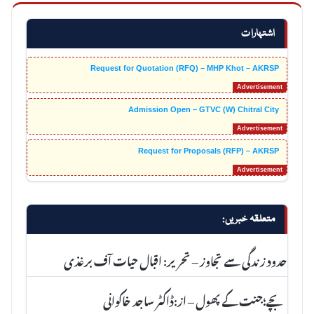
اشتہارات
Request for Quotation (RFQ) – MHP Khot – AKRSP
Admission Open – GTVC (W) Chitral City
Request for Proposals (RFP) – AKRSP
متعلقہ خبریں:
حدود زندگی سے تجاوز – تحریر: اقبال حیات آف برغذی
بچے؛جنت کے پھول – از:ڈاکٹر ساجد خاکوانی