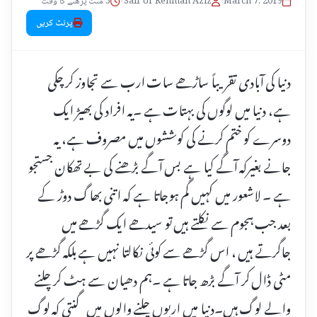
March 7, 2019
•
Saif Ur Rehman Aziz
•
5 منٹ پڑھنے کا وقت
پرنٹ کریں
دنیا کی آبادی تقریباً ساڑھے سات ارب سے تجاوز کر چکی
ہے، دنیا میں لوگوں کی بہتات ہے ۔یہ افراد کی بھیڑ ایک
دوسرے کو ختم کرنے کی کوششوں میں مصروف ہے، یہ
جانے بغیرکہ آگے کیا ہے بس آگے بڑھنے کی بے تھکان جستجو
ہے ۔ لاشعور میں کہیں گم ہوجاتا ہے کہ اتنی بھاگ دوڑ کے
بعد جب ہجوم سے نکلتے ہیں تو سیدھے ایک گڑھے میں
جاگرتے ہیں ، اس گڑھے سے کوئی نکالتا نہیں ہے بلکہ گڑھے پر
مٹی ڈال کر آگے بڑھ جاتا ہے ۔ہم دھیان سے ہٹ کر چلنے
والے لوگ ہیں۔دنیا میں اربوں چلنے والوں میں گنتی کہ لوگ