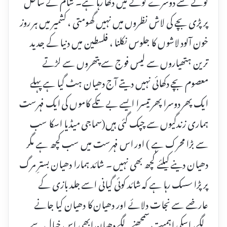
کونے سے دوسرے کونے میں دکھا رہا ہے۔ شام کے ساحل
پر پڑی بچے کی لاش نظروں میں نہیں گھومتی ، کشمیر میں ہر روز
خون آلود لاشوں کا جلوس نکلنا ، فلسطین میں دنیا کے جدید
ترین ہتھیاروں سے لیس فوج سے پتھروں سے لڑتے
معصوم بچے دکھائی نہیں دیتے آج دھیان ہٹ گیا ہے پہلے
ایک پھر دوسرا پھر تیسرا ایسے بے تکے کاموں کی ایک فہرست
ہماری زندگیوں سے چپک گئی ہیں(سماجی میڈیا اسکا سب
سے بڑا محرک ہے ) اور اس فہرست میں سب کچھ ہے مگر
دھیان دینے کیلئے کچھ بھی نہیں ۔ شائد ہمارا دھیان بسترِ مرگ
پر پڑا سسک رہا ہے کہ شائد کوئی گیانی اسے جلد بازی کے
عارضے سے نجات دلائے اور دھیان کا دھیان کیا جانے
لگے، اسکی اہمیت سمجھنے لگے دھیان ابھی اس خیال سے