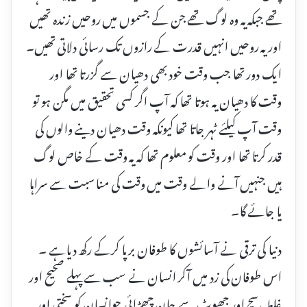
تھے جبکہ یہ وہ لوگ تھے جن کے جسموں میں روحیں زندہ تھیں
اور یہ روحیں انہیں قدرت کے رازوں تک رسائی دلاتی تھیں۔
ایک دور تھا جب وقت خود بھی دھیان سے گزرتا تھا اور
وقت کا دھیان یہ ہوتا تھا کہ آپ اگر کسی تحقیق میں مگن ہو تو
وقت آپ کیلئے ٹہر جاتا تھا کیونکہ وقت دھیان دینے والوں کی
قدر کرتا تھا اور وقت کو معلوم تھا کہ یہ وقت کے خاص لوگ
ہیں جنہیں آنے والے وقت میں وقت کی مناسبت سے سراہا
یا جائے گا۔
دنیا کی ترقی نے آسائشوں کا طوفان برپا کرکے رکھ دیاہے ۔
اس طوفان کی زد میں آکر انسان نے سب سے پہلے صحیح اور
غلط ،سچ اور جھوٹ سے جان چھڑائی جوانسان کو سختی اور