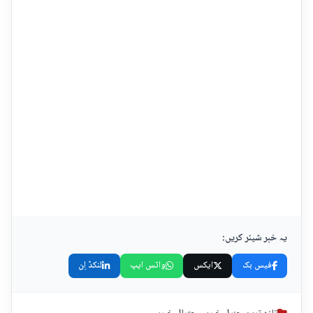
یہ خبر شیئر کریں:
فیس بک
ایکس
واٹس ایپ
لنکڈ اِن