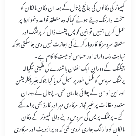
کمپیوٹر کی دکانوں کی جانچ پڑتال کے بعد ان دکان مالکان کو
سخت وارننگ دیتے ہوئے کہاکہ وہ متعلقہ قواعد وضوابط پر
عمل کریں جنہیں قوانین کو پس پشت ڈال کر پرنٹنگ اور
متعلقہ سروسز کا کاروبار کرنے کی اجازت نہیں دی جاسکتی جوکہ
نہایت ذمہ دارانہ اور حساس نوعیت کا کام ہے۔
چیکنگ کے دوران ایک افغان باشندے کی ملکیتی ننگیالہ
پرنٹنگ سروس کو مکمل طورپر سیل کردیا گیا جوکہ بغیر ڈکلریشن
اور این او سی کے چلائی جارہی تھی۔ پڑتال کے دوران
متعدد مقامات پر غیر مجاز سرکاری مہر اور کارڈ بھی برامد کئے
گئے۔ پرنٹنگ پریس کی سروس دینے والی کمپیوٹر کے دکان
مالکان کو وارننگ جاری کردی گئی کہ وہ پرائیویٹ اور سرکاری