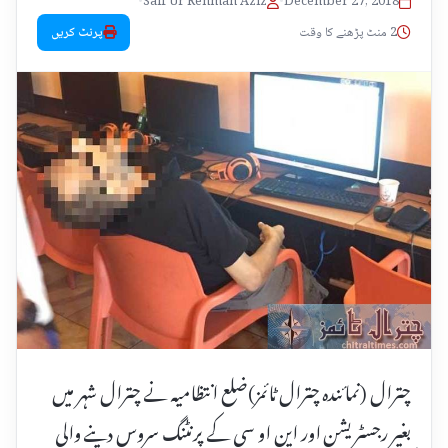
•
Saif Ur Rehman Aziz
•
December 27, 2018
2 منٹ پڑھنے کا وقت
پرنٹ کریں
چترال (نمائندہ چترال ٹائمز)ضلع انتظامیہ نے چترال شہر میں
بغیر رجسٹریشن اور این او سی کے پرنٹنگ سروس دینے والی