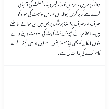
دفاتر کی مہریں ، سروس کارڈ ، لیٹر ہیڈ ، پمفلٹ کی چھپائی
کرنے سے گریز کریں کیونکہ ان حساس نوعیت کی مواد کو
صرف اور صرف رجسٹرڈ پرنٹنگ پریس میں ہی بنوائے جاسکتے
ہیں۔ انتظامیہ نے کمپیوٹر پرنٹ آوٹ کی سہولت دینے والے
دکان مالکان کو بھی ایڈمسنٹریشن سے این او سی لینے کے بعد
کام کرنے کی ہدایت کی ہے .