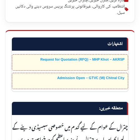
تازہ ترین
,
جنرل خبریں
,
چترال خبریں
انتظامیہ کی کاروائی، غیرقانونی پرنٹنگ پریس سروس دینے والی دکانیں
سیل،
اشتہارات
Request for Quotation (RFQ) – MHP Khot – AKRSP
Admission Open – GTVC (W) Chitral City
متعلقہ خبریں:
چترال کے عوام کے لیے گندم میں خصوصی سبسیڈی دینے کے
لیے ایم این اے چترالی نے وزیراعظم کو درخواست دیدی