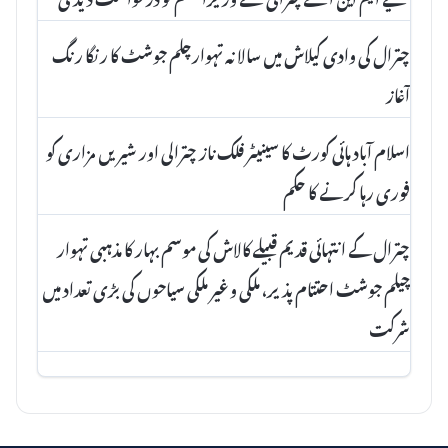
چترال کی وادی کیلاش میں سالانہ تہوارچلم جوشٹ کا رنگا رنگ
آغاز
اسلام آباد ہائی کورٹ کا سینیٹر فلک ناز چترالی اور شیریں مزاری کو
فوری رہا کرنے کا حکم
چترال کے انتہائی قدیم قبیلے کالاش کی موسم بہار کا مذہبی تہوار
چیلم جوشٹ احتتام پذیر، ملکی و غیر ملکی سیاحوں کی بڑی تعداد میں
شرکت