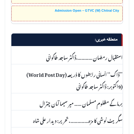
Admission Open – GTVC (W) Chitral City
متعلقہ خبریں:
استقبال رمضان ………….ڈاکٹر ساجد خاکوانی
’’ڈاک‘‘ انسانی رابطوں کا ذریعہ (World Post Day)
(9اکتوبر: ڈاکٹر ساجد خاکوانی
برما کے مظلوم مسلمان …… میر سیما آمان چترال
سگریٹ نوشی کا مزہ…………….تحریر: دیدار علی شاہ