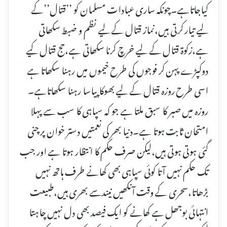
کیاجاتاہے۔چونکہ ساری عبادات مسلمان کو ’’قتال’’کے
لیے تیار کرتی ہیں،نماز قتال کے لیے نظم و ضبط سکھاتی
ہے،زکوۃ قتال کے لیے خرچ کرنا سکھاتی ہے،حج قتال کیے
دوکپڑے پہن کر فوجوں کی طرح خیموں میں رہنا سکھاتا ہے
اسی طرح روزہ قتال کے لیے بھوکا پیاسا رہنا سکھاتاہے۔
روزہ میں صبر کا سبق ملتا ہے جو کہ سپاہی کا سب سے پہلا
امتحان ثابت ہوتا ہے۔دنیا بھر کی نعمتیں دستر خوان پر چنی
گئی ہوتی ہوتی ہیں،لیکن صرف حکم کا انتظار ہوتا ہے اور جب
تک حکم نہیں آتا کوئی سپاہی بھی کھانے طرف ہاتھ نہیں
بڑھاتا،سحری کے وقت آنکھیں نیندسے بھری ہیں،طبیعت
انتہائی بوجھل ہے کھانے کو ایک فیصد بھی دل نہیں چاہتا