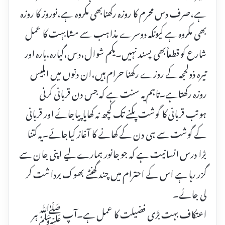
ہے،صرف دس محرم کا روزہ رکھنابھی مکروہ ہے،نوروز کا روزہ
بھی مکروہ ہے کیونکہ دوسرے مذاہب سے مشابہت کا عمل
شارع کو قطعاََبھی پسند نہیں۔یکم شوال،دس،گیارہ،بارہ اور
تیرہ ذولحجہ کے روزے رکھنا حرام ہیں،ان دنوں میں ابلیس
روزہ رکھتاہے۔تاہم یہ سنت ہے کہ جس دن قربانی کرنی
ہوتب قربانی کا گوشت پکنے تک کچھ نہ کھایا پیاجائے اور قربانی
کے گوشت سے ہی دن کے کھانے کا آغاز کیاجائے۔یہ کتنا
بڑا درس انسانیت ہے کہ جو جانور ہمارے لیے اپنی جان سے
گزر رہا ہے اس کے احترام میں چند گھنٹے بھوک برداشت کر
لی جائے۔
اعتکاف بہت بڑی فضیلت کا عمل ہے۔آپ ﷺہر