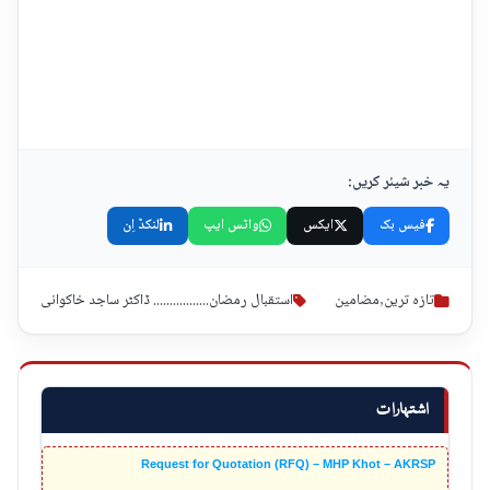
یہ خبر شیئر کریں:
فیس بک
ایکس
واٹس ایپ
لنکڈ اِن
تازہ ترین
,
مضامین
استقبال رمضان................. ڈاکٹر ساجد خاکوانی
اشتہارات
Request for Quotation (RFQ) – MHP Khot – AKRSP