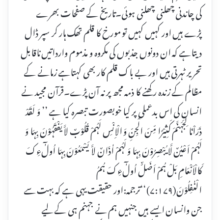
کی چاندنی چھلنی چھلنی ہوئی۔تاریخ کے صفحات بھرے
پڑے ہیں اور کہیں کہیں تو مورخ کا قلم تھک ہار کر سپر ڈال
دیتاہے کہ ان دونوں جذبوں کی مکروہ و مذموم وارداتیں ناقابل
تحریر ٹہرتی ہیں اور بے باک قلم کار بھی کہتاہے زمانے کے
مظالم کے زندہ رکھنے کا ذمہ مجھ پر نہ آن پڑے۔قرآن مجید نے
انسان کی اس بدعملی پر کیا خوبصورت تبصرہ کیا ہے ’’ وَ لَقَدْ
ذَرَاْنَا لِجَہَنَّمَ کَثِیْرًا مِّنَ الْجِنِّ وَ الْاِنْسِ لَہُمْ قُلُوْبٌ لاَّ یَفْقَہُوْنَ بِہَا وَ
لَہُمْ اَعْیُنٌ لَّا یُبْصِرُوْنَ بِہَا وَ لَہُمْ اٰذَانٌ لاَّ یَسْمَعُوْنَ بِہَا اُولٰٓءِکَ
کَالْاَنْعَامِ بَلْ ہُمْ اَضَلٌّ اُولٰٓءِکَ ہُمُ
الْغٰفِلُوْنَ(۷:۱۷۹)‘‘ترجمہ:اور حقیقت یہی ہے کہ بہت سے
جن وانسان ایسے ہیں جنہیں ہم نے جہنم ہی کے لیے