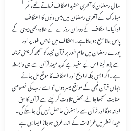
سال رمضان کا آخری عشرہ اعتکاف فرماتے تھے،عمر
مبارک کے آخری رمضان میں بیس دنوں کا اعتکاف
اداکیا۔اعتکاف کے دوران روزے کے علاوہ بھی بیوی کے
پاس جانا منع ہوجاتاہے۔اعتکاف میں خاص طور پر اور
پورے رمضان میں عام طور پر قرآن مجید کو سمجھ کر یعنی ترجمہ
سے پڑھ لینا اس لیے مفید ہے کہ یہ مہینہ قرآن سے ہی وابسطہ
ہے۔اگر ایسی جگہ تراویح اور اعتکاف کا موقع مل جائے
جہاں قرآن فہمی کے مواقع میسر ہوں تو اسے رب کی خصوصی
عنایت سمجھاجائے،محض تلاوت کر لینے سے قرآن کا حق
ادانہ ہوگااور قرآن سے راہنمائی حاصل نہیں کی جا سکے گی۔
عیدالفطر میں خرافات کے اندر غرق ہوجانا ایسا ہی ہے