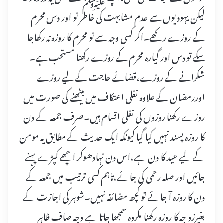
لیکن یہودیوں سے عدم مشابہت کی خاطر نو اور دس محرم
کے روزے رکھے۔اگر کسی وجہ سے نو محرم کا روزہ نہ رکھاجا
سکے تو دس اور گیارہ محرم کے روزے رکھنا مستحب ہے۔
شکرانے کے روزے،قضائے حاجت کے لیے روزے
اوررمضان کے علاوہ نفلی اعتکاف میں بیٹھنے کی صورت میں
روزے رکھنا روزوں کی نفلی اقسام ہیں۔صرف جمعہ کے دن
کا روزہ پسند نہیں کیا گیا کیونکہ ایک حدیث کے مطابق یہ مومن
کے لیے عید کا دن ہے،اس دن نہادھوکر اچھے کپڑے پہنے
جائیں اور صلہ رحمی کی جائے،تاہم کسی ترتیب میں جمعہ کے
دن کا روزہ آ جائے تو کچھ مضائقہ نہیں۔شوہر کی اجازت کے
بغیرزو جہ کا روزہ رکھنا مکروہ سمجھا جاتا ہے وجہ صاف ظاہر