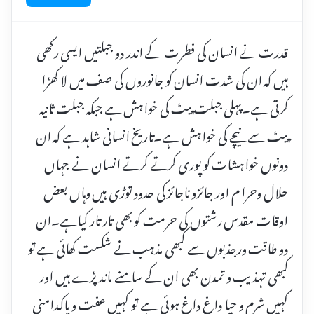
قدرت نے انسان کی فطرت کے اندر دو جبلتیں ایسی رکھی
ہیں کہ ان کی شدت انسان کو جانوروں کی صف میں لا کھڑا
کرتی ہے۔پہلی جبلت پیٹ کی خواہش ہے جبکہ جبلت ثانیہ
پیٹ سے نیچے کی خواہش ہے۔تاریخ انسانی شاہد ہے کہ ان
دونوں خواہشات کو پوری کرتے کرتے انسان نے جہاں
حلال وحرا م اور جائزو ناجائز کی حدود توڑی ہیں وہاں بعض
اوقات مقدس رشتوں کی حرمت کو بھی تار تار کیاہے۔ان
دو طاقت ورجذبوں سے کبھی مذہب نے شکست کھائی ہے تو
کبھی تہذیب و تمدن بھی ان کے سامنے ماند پڑے ہیں اور
کہیں شرم و حیا داغ داغ ہوئی ہے تو کہیں عفت و پاکدامنی