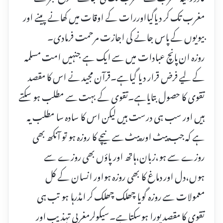
مغرب تک کر دیاگیااوررات کے اوقات میں کھانے پینے اور
بیویوں کے پاس جانے کی اجازت مرحمت فرمادی۔
روزہ ان پانچ عبادات میں سے ایک ہے جنہیں امت مسلمہ
کے لیے فرض قرار دیا گیاہے۔قرآن مجید نے اس کا مقصد
تقوی کا حصول بتایاہے۔تقوی کے بہت سے مطلب ہو سکتے
ہیں اور سب ہی درست ہیں لیکن اس کا سادہ سا مطلب یہ
ہے کہ جب پیٹ اور پیٹ سے نیچے کا روزہ ہو تو آنکھ بھی
روزے سے ہو،زبان،ہاتھ اور پاؤں بھی روزے سے
ہوں،دل اور دماغ کا بھی روزہ ہواور انسان کے کل
معمولات سے روزہ گویا چھلک چھلک کر امڈرہا ہو تب ہی
تقوی کا مقصد پورا ہوسکتاہے۔سیکولرمغربی تہذیب اور