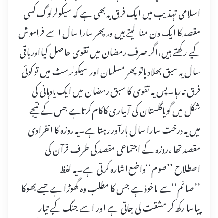
اسلامی تہذیب میں ایک فرق یہ بھی ہے کہ سیکولرلوگ کسی
مقصد کا ایک دن منا لیتے ہیں ور پھر سارا سال اسے فراموش
کیے رکھتے ہیں،اگر صرف رمضان میں تقوی حاصل کیااورباقی
سال یہ سبق بھلادیاتو پھر مسلمان اور سیکولرسٹ میں تو کوئی
فرق نہ رہا۔پس یہ تقوی کا سبق رمضان میں ایک یادہانی کی
شکل میں گویاگلستان کی آبیاری کاکام کرتاہے جس کے نتیجے
میں یہ درخت سارا سال بارآور رہتاہے۔یہ روزہ کا انفرادی
مقصد تھا ،روزہ کے اجتماعی مقصد کی طرف قرآن کی
اصطلاح ’’صوم‘‘واضع اشارہ کرتی ہے۔یہ لفظ
’’صائم‘‘سے ماخوذ ہے جس کا مطلب وہ گھوڑا ہے جسے بھوکا
پیاسا رکھ کر مشقت لی جاتی ہے اور اسے جنگ کیے تیار