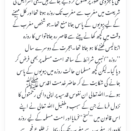
شریعت میں مغرب سے مغرب تک روزہ ہوتا تھااور کل مہینے
کے لیے بیویوں کے پاس جانا منع تھا۔جو شخص مغرب کے
وقت میں کچھ کھانے پینے سے قاصر رہ جاتاتواس کا روزہ
اڑتالیس گھنٹے کا ہو جاتا تھا۔ہجرت کے دوسرے سال
’’روزہ‘‘انہیں شرائط کے ساتھ امت مسلمہ پر بھی فرض کر
دیا گیا۔لیکن کچھ مسلمان حالت روزہ میں بیویوں کے پاس
جانے کی شکایت لے کر حاضر خدمت اقدس ﷺ
ہوئے۔اﷲتعالی ان نفوس قدسیہ پر اپنی دائمی رحمتوں کا
نزول فرمائے جن کے سبب وطفیل اﷲ تعالی نے اپنے
اس قانون میں ’’نسخ‘‘فرمایااور امت مسلمہ کے لیے روزہ
کادورانیہ مغرب سے مغرب تک کی بجائے طلوع فجر سے