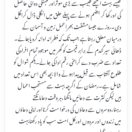
جیسے بہت اچھے طبیب سے بڑی موثراور مہنگی دوائی حاصل
کی اور کھا کر ہضم ہونے سے پہلے حلق میں انگلی ڈال کراگل
دی۔روزے جیسامشقت بھراعمل زمین و آسمان کے
درمیان معلق رہتاہے جب تک کہ فطرانہ ادانہ کردیاجائے۔
ڈھائی سیر گندم کے برابر قیمت کو گھر میں موجود تمام افرادکی
تعداد سے ضرب دے کراتنی رقم اداکی جائے۔یکم شوال کو
طلوع آفتاب سے قبل پیداہونے والا بچہ بھی اس تعداد میں
شامل ہے۔رمضان کے اگرچہ بہت سے مستحب اعمال
ہیں لیکن کثرت سے دعائیں مانگنا،ہر وقت دعامانگتے
رہنا،دوسروں سے دعاؤں کی درخواست کرنااور اپنی دعاؤں
میں زندوں اور مردوں اورکل امت سب کو یاد رکھنابہت
ضروری عمل ہے۔