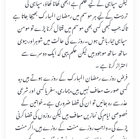
لیکن سپاہی کے لیے حکم ہے ابھی کھانا کھاؤ،سپاہی کی
تربیت کے لیے ہر موسم میں رمضان المبارک بھیجا جاتا ہے
تاکہ جب کبھی کسی بھی موسم میں قتال کرنا پڑے تو مومن
سپاہی تیارباش ہوں۔روزے کی حالت میں شوہراوربیوی
ساتھ ساتھ موجود ہیں لیکن حکم یہی کہ ایک دوسرے سے
احتراز کرنا ہے ۔
فرض روزے رمضان المبارک کے روزے ہوتے ہیں،یہ
کسی صورت معاف نہیں ہیں،بیماری،سفر یا کسی اور شرعی
عذرسے رہ جائیں تو ان کی قضا ضروری ہے۔خواتین کے
خصوصی ایام کی نمازیں معاف ہیں لیکن روزوں کی قضا کرنی
پڑے گی۔واجب روزے منت کے روزے ہیں،اگر منت
مانی ہے کہ میرا فلاں کام ہوجائے تو اتنے روزے رکھوں