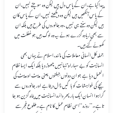
پیداکیاہے،ان کے پاس دل ہیں لیکن وہ سوچتے نہیں،ان
کے پاس آنکھیں ہیں لیکن وہ دیکھتے نہیں،ان کے پاس کان
ہیں لیکن وہ سنتے ہی نہیں ،وہ جانوروں کی طرح ہیں بلکہ ان
سے بھی زیادہ گزرے ہوئے ،یہ وہ لوگ ہیں جو غفلت میں
کھوئے گئے ہیں۔
جملہ کل انسانی معاملات کی مانند،اسلام نے یہاں بھی
انسانیت کو بے سہاراو تنہانہیں چھوڑ دیا بلکہ ایک ایسا نظام
العمل دیا ہے جو ان دونوں جبلتوں یعنی ،پیٹ اور پیٹ کی
نیچے کی خواہشات کو باگیں ڈال دیتاہے اور جانوروں سے
گراہوا انسان ایک بار پھر دائرہ انسانیت میں پناہ گزین ہو جا
تاہے۔’’روزہ‘‘اسی نظام عمل کا نام ہے۔طلوع فجر سے