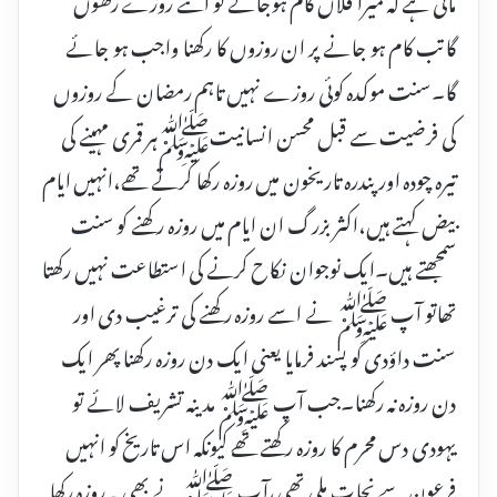
گاتب کام ہو جانے پر ان روزوں کا رکھنا واجب ہو جائے
گا۔سنت موکدہ کوئی روزے نہیں تاہم رمضان کے روزوں
کی فرضیت سے قبل محسن انسانیتﷺہر قمری مہینے کی
تیرہ چودہ اور پندرہ تاریخون میں روزہ رکھا کرتے تھے،انہیں ایام
بیض کہتے ہیں،اکثر بزرگ ان ایام میں روزہ رکھنے کو سنت
سمجھتے ہیں۔ایک نوجوان نکاح کرنے کی استطاعت نہیں رکھتا
تھاتو آپ ﷺ نے اسے روزہ رکھنے کی ترغیب دی اور
سنت داؤدی کو پسند فرمایا یعنی ایک دن روزہ رکھنا پھر ایک
دن روزہ نہ رکھنا۔جب آپ ﷺ مدینہ تشریف لائے تو
یہودی دس محرم کا روزہ رکھتے تھے کیونکہ اس تاریخ کو انہیں
فرعون سے نجات ملی تھی،آپ ﷺ نے بھی یہ روزہ رکھا