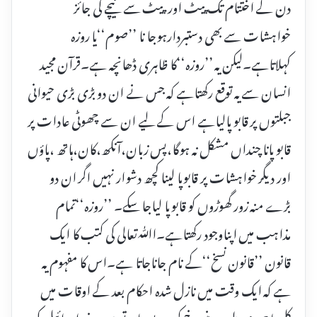
دن کے اختتام تک پیٹ اورپیٹ سے نیچے کی جائز
خواہشات سے بھی دستبردارہوجا نا ’’صوم‘‘یا روزہ
کہلاتاہے۔لیکن یہ ’’روزہ‘‘کا ظاہری ڈھانچہ ہے۔قرآن مجید
انسان سے یہ توقع رکھتاہے کہ جس نے ان دو بڑی بڑی حیوانی
جبلتوں پر قابو پالیاہے اس کے لیے ان سے چھوٹی عادات پر
قابو پانا چنداں مشکل نہ ہوگا،پس زبان،آنکھ،کان،ہاتھ ،پاؤں
اور دیگر خواہشات پر قابوپا لینا کچھ دشوار نہیں اگر ان دو
بڑے منہ زور گھوڑوں کو قابو پا لیاجا سکے۔ ’’روزہ‘‘تمام
مذاہب میں اپناوجود رکھتاہے۔اﷲتعالی کی کتب کا ایک
قانون ’’قانون نسخ‘‘کے نام جاناجاتا ہے۔اس کا مفہوم یہ
ہے کہ ایک وقت میں نازل شدہ احکام بعد کے اوقات میں
کلی یا جزوی طور پر منسوخ کر دیے جاتے ہیں۔بنی اسرائیل کی